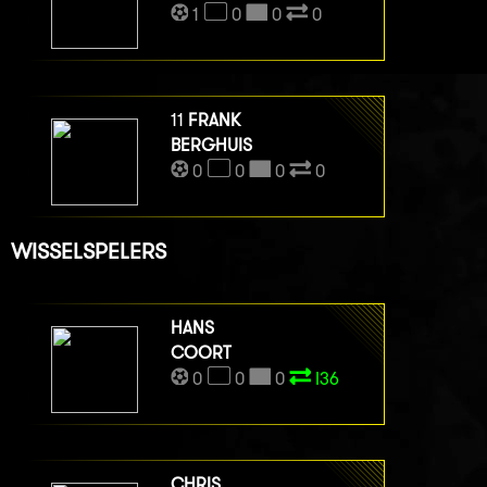
1
0
0
0
11
FRANK
BERGHUIS
0
0
0
0
WISSELSPELERS
HANS
COORT
0
0
0
I36
CHRIS