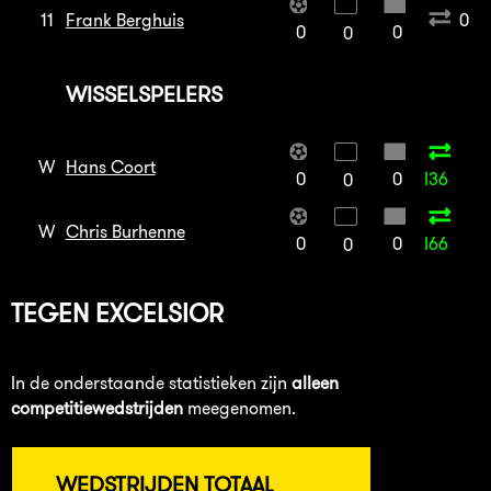
11
Frank Berghuis
0
0
0
0
WISSELSPELERS
W
Hans Coort
0
0
I36
0
W
Chris Burhenne
0
0
I66
0
TEGEN
EXCELSIOR
In de onderstaande statistieken zijn
alleen
competitiewedstrijden
meegenomen.
WEDSTRIJDEN TOTAAL