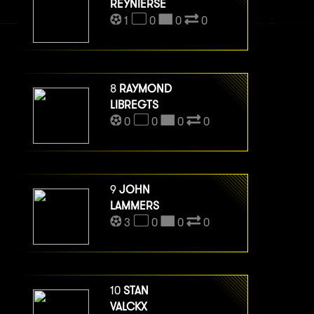
REYNIERSE
1
0
0
0
8
RAYMOND
LIBREGTS
0
0
0
0
9
JOHN
LAMMERS
3
0
0
0
10
STAN
VALCKX