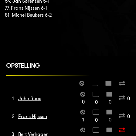
59. Jan Sørensen 5-1
77. Frans Nijssen 6-1
81. Michel Beukers 6-2
OPSTELLING
1
John Roox
0
0
0
0
2
Frans Nijssen
0
1
0
0
3
Bert Verhagen