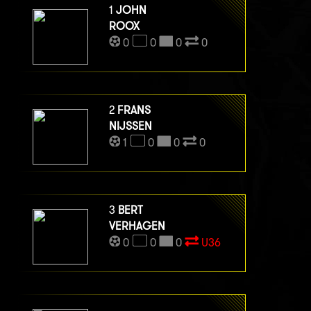
1
JOHN
ROOX
0
0
0
0
2
FRANS
NIJSSEN
1
0
0
0
3
BERT
VERHAGEN
0
0
0
U36