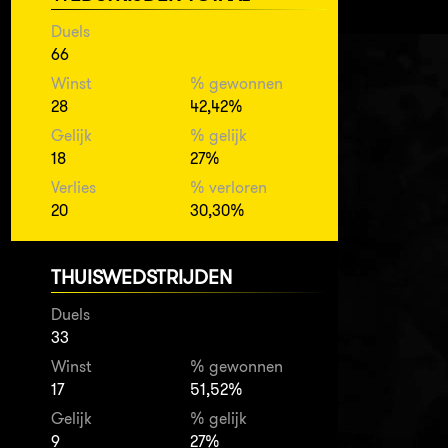
Duels
66
Winst
% gewonnen
28
42,42%
Gelijk
% gelijk
18
27%
Verlies
% verloren
20
30,30%
THUISWEDSTRIJDEN
Duels
33
Winst
% gewonnen
17
51,52%
Gelijk
% gelijk
9
27%