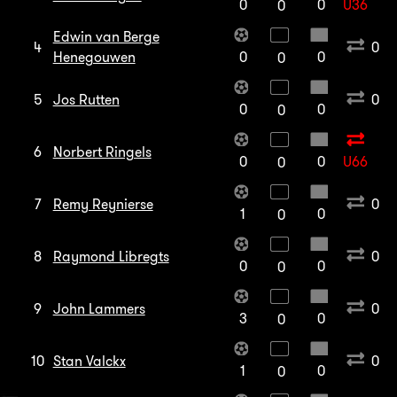
0
0
U36
0
Edwin van Berge
4
0
Henegouwen
0
0
0
5
Jos Rutten
0
0
0
0
6
Norbert Ringels
0
0
U66
0
7
Remy Reynierse
0
1
0
0
8
Raymond Libregts
0
0
0
0
9
John Lammers
0
3
0
0
10
Stan Valckx
0
1
0
0