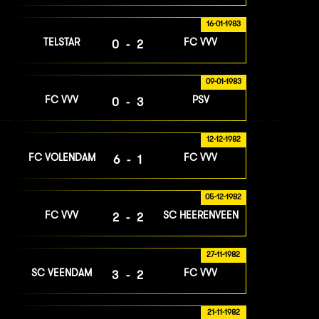
16-01-1983
TELSTAR
FC VVV
0-2
09-01-1983
FC VVV
PSV
0-3
12-12-1982
FC VOLENDAM
FC VVV
6-1
05-12-1982
FC VVV
SC HEERENVEEN
2-2
27-11-1982
SC VEENDAM
FC VVV
3-2
21-11-1982