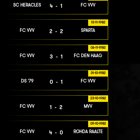
SC HERACLES
FC VVV
4-1
13-11-1982
FC VVV
SPARTA
2-2
06-11-1982
FC VVV
FC DEN HAAG
3-1
31-10-1982
DS '79
FC VVV
0-1
23-10-1982
FC VVV
MVV
1-2
09-10-1982
FC VVV
ROHDA RAALTE
4-0