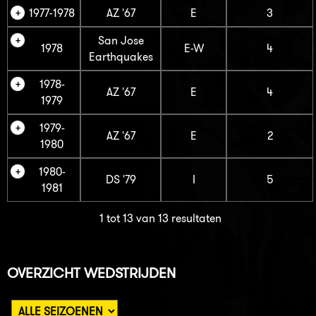
1977-1978
AZ '67
E
3
San Jose
1978
E-W
4
Earthquakes
1978-
AZ '67
E
4
1979
1979-
AZ '67
E
2
1980
1980-
DS '79
I
5
1981
1 tot 13 van 13 resultaten
OVERZICHT WEDSTRIJDEN