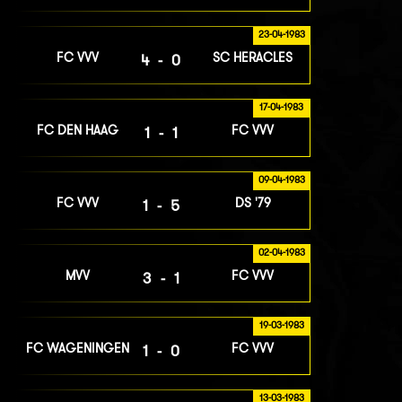
23-04-1983
FC VVV
SC HERACLES
4-0
17-04-1983
FC DEN HAAG
FC VVV
1-1
09-04-1983
FC VVV
DS '79
1-5
02-04-1983
MVV
FC VVV
3-1
19-03-1983
FC WAGENINGEN
FC VVV
1-0
13-03-1983