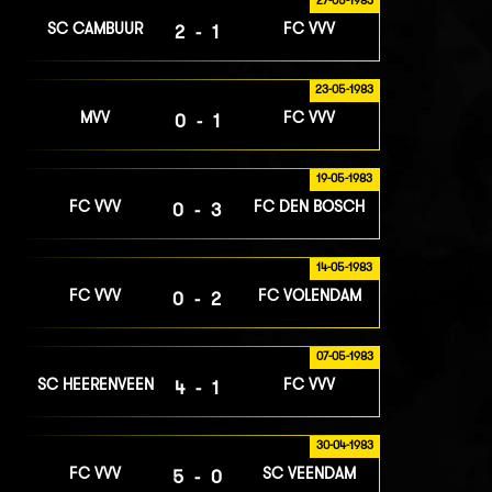
27-05-1983
SC CAMBUUR
FC VVV
2-1
23-05-1983
MVV
FC VVV
0-1
19-05-1983
FC VVV
FC DEN BOSCH
0-3
14-05-1983
FC VVV
FC VOLENDAM
0-2
07-05-1983
SC HEERENVEEN
FC VVV
4-1
30-04-1983
FC VVV
SC VEENDAM
5-0