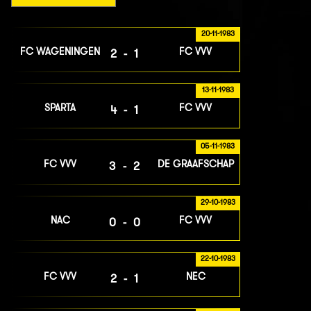
20-11-1983
FC WAGENINGEN
FC VVV
2-1
13-11-1983
SPARTA
FC VVV
4-1
05-11-1983
FC VVV
DE GRAAFSCHAP
3-2
29-10-1983
NAC
FC VVV
0-0
22-10-1983
FC VVV
NEC
2-1