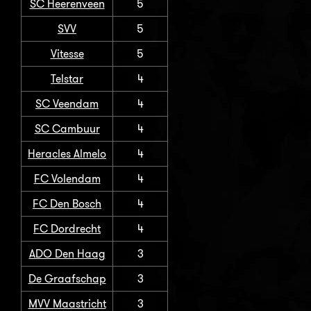
SC Heerenveen
5
SVV
5
Vitesse
5
Telstar
4
SC Veendam
4
SC Cambuur
4
Heracles Almelo
4
FC Volendam
4
FC Den Bosch
4
FC Dordrecht
4
ADO Den Haag
3
De Graafschap
3
MVV Maastricht
3