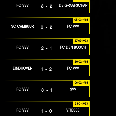
FC VVV
DE GRAAFSCHAP
6-2
05-03-1983
SC CAMBUUR
FC VVV
0-2
27-02-1983
FC VVV
FC DEN BOSCH
2-1
20-02-1983
EINDHOVEN
FC VVV
1-2
06-02-1983
FC VVV
SVV
3-1
23-01-1983
FC VVV
VITESSE
1-0