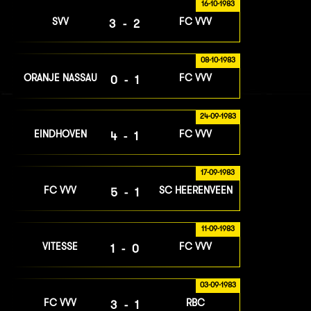
16-10-1983
SVV
FC VVV
3-2
08-10-1983
ORANJE NASSAU
FC VVV
0-1
24-09-1983
EINDHOVEN
FC VVV
4-1
17-09-1983
FC VVV
SC HEERENVEEN
5-1
11-09-1983
VITESSE
FC VVV
1-0
03-09-1983
FC VVV
RBC
3-1