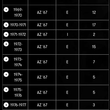
1969-
AZ '67
E
12
1970
1970-1971
AZ '67
E
17
1971-1972
AZ '67
I
2
1972-
AZ '67
E
15
1973
1973-
AZ '67
E
7
1974
1974-
AZ '67
E
5
1975
1975-
AZ '67
E
5
1976
1976-1977
AZ '67
E
3