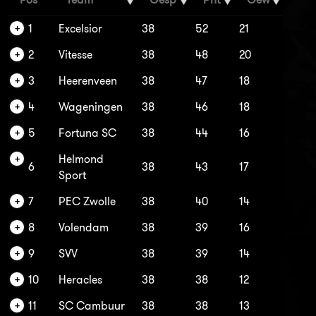
1
Excelsior
38
52
21
2
Vitesse
38
48
20
3
Heerenveen
38
47
18
4
Wageningen
38
46
18
5
Fortuna SC
38
44
16
Helmond
6
38
43
17
Sport
7
PEC Zwolle
38
40
14
8
Volendam
38
39
16
9
SVV
38
39
14
10
Heracles
38
38
12
11
SC Cambuur
38
38
13