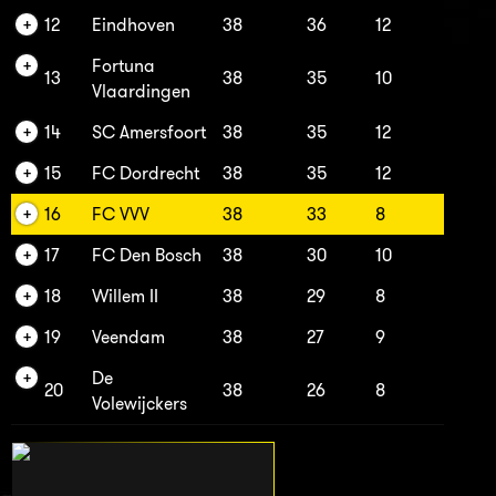
12
Eindhoven
38
36
12
Fortuna
13
38
35
10
Vlaardingen
14
SC Amersfoort
38
35
12
15
FC Dordrecht
38
35
12
16
FC VVV
38
33
8
17
FC Den Bosch
38
30
10
18
Willem II
38
29
8
19
Veendam
38
27
9
De
20
38
26
8
Volewijckers