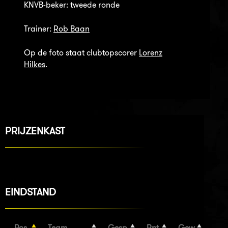
KNVB-beker: tweede ronde
Trainer:
Rob Baan
Op de foto staat clubtopscorer
Lorenz
Hilkes
.
PRIJZENKAST
EINDSTAND
Pos
Team
Gesp
Pnt
Gew