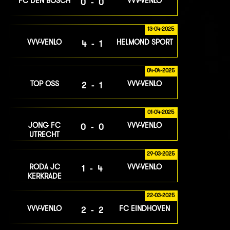
FC DEN BOSCH
VVV-VENLO
0-0
13-04-2025
VVV-VENLO
HELMOND SPORT
4-1
04-04-2025
TOP OSS
VVV-VENLO
2-1
01-04-2025
JONG FC
VVV-VENLO
0-0
UTRECHT
29-03-2025
RODA JC
VVV-VENLO
1-4
KERKRADE
22-03-2025
VVV-VENLO
FC EINDHOVEN
2-2