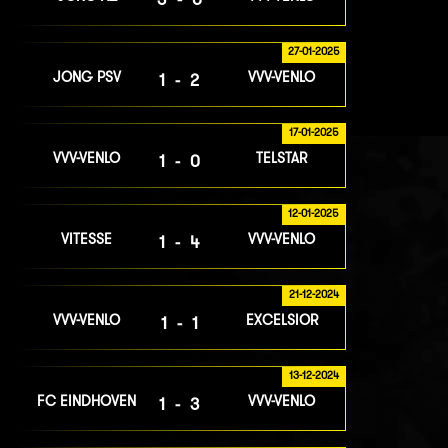
27-01-2025
JONG PSV
VVV-VENLO
1-2
17-01-2025
VVV-VENLO
TELSTAR
1-0
12-01-2025
VITESSE
VVV-VENLO
1-4
21-12-2024
VVV-VENLO
EXCELSIOR
1-1
13-12-2024
FC EINDHOVEN
VVV-VENLO
1-3