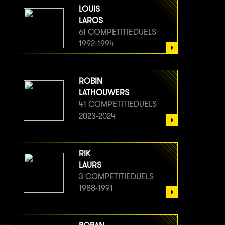
LOUIS
LAROS
61 COMPETITIEDUELS
1992-1994
ROBIN
LATHOUWERS
41 COMPETITIEDUELS
2023-2024
RIK
LAURS
3 COMPETITIEDUELS
1988-1991