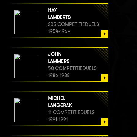
HAY
LAMBERTS
285 COMPETITIEDUELS
1954-1964
JOHN
LAMMERS
50 COMPETITIEDUELS
1986-1988
MICHEL
LANGERAK
11 COMPETITIEDUELS
1991-1991