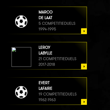
MARCO
DE LAAT
5 COMPETITIEDUELS
1994-1995
LEROY
LABYLLE
21 COMPETITIEDUELS
2017-2018
EVERT
LAFAIRE
19 COMPETITIEDUELS
1962-1963