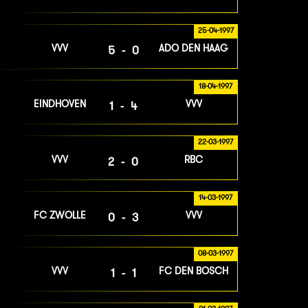
25-04-1997
VVV
ADO DEN HAAG
5-0
18-04-1997
EINDHOVEN
VVV
1-4
22-03-1997
VVV
RBC
2-0
14-03-1997
FC ZWOLLE
VVV
0-3
08-03-1997
VVV
FC DEN BOSCH
1-1