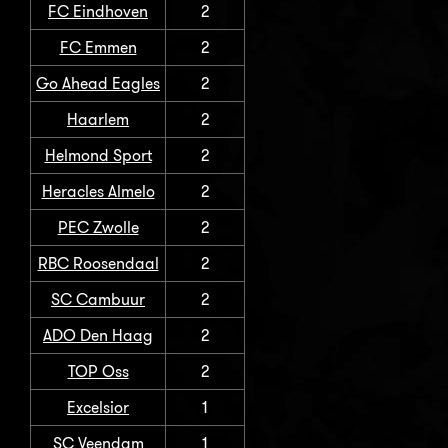
FC Eindhoven
2
FC Emmen
2
Go Ahead Eagles
2
Haarlem
2
Helmond Sport
2
Heracles Almelo
2
PEC Zwolle
2
RBC Roosendaal
2
SC Cambuur
2
ADO Den Haag
2
TOP Oss
2
Excelsior
1
SC Veendam
1