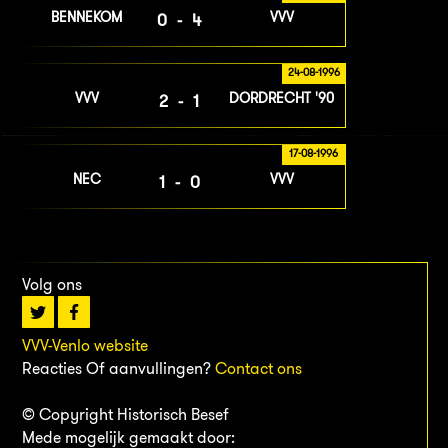
BENNEKOM
VVV
0-4
24-08-1996
VVV
DORDRECHT '90
2-1
17-08-1996
NEC
VVV
1-0
Volg ons
VVV-Venlo website
Reacties Of aanvullingen?
Contact ons
© Copyright Historisch Besef
Mede mogelijk gemaakt door: