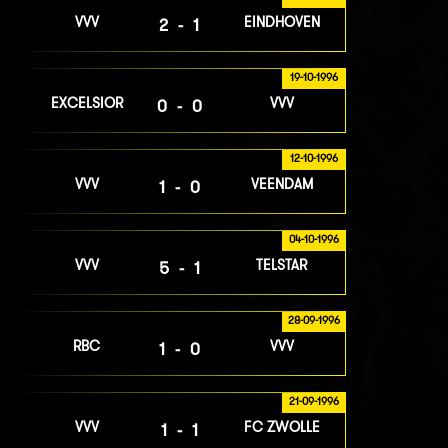
VVV
EINDHOVEN
2-1
19-10-1996
EXCELSIOR
VVV
0-0
12-10-1996
VVV
VEENDAM
1-0
04-10-1996
VVV
TELSTAR
5-1
28-09-1996
RBC
VVV
1-0
21-09-1996
VVV
FC ZWOLLE
1-1