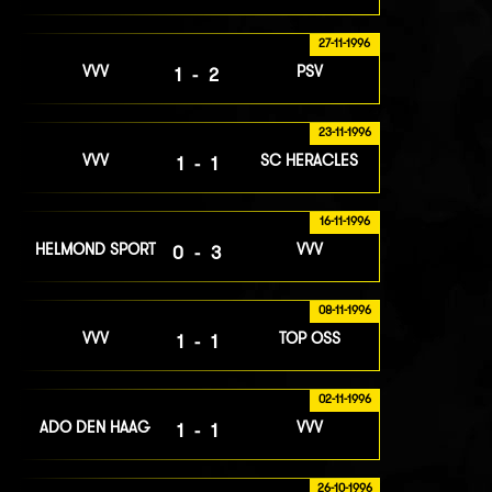
27-11-1996
VVV
PSV
1-2
23-11-1996
VVV
SC HERACLES
1-1
16-11-1996
HELMOND SPORT
VVV
0-3
08-11-1996
VVV
TOP OSS
1-1
02-11-1996
ADO DEN HAAG
VVV
1-1
26-10-1996