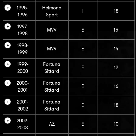
1995-
Helmond
I
18
1996
Sport
1997-
MVV
E
15
1998
1998-
MVV
E
14
1999
1999-
Fortuna
E
12
2000
Sittard
2000-
Fortuna
E
16
2001
Sittard
2001-
Fortuna
E
18
2002
Sittard
2002-
AZ
E
10
2003