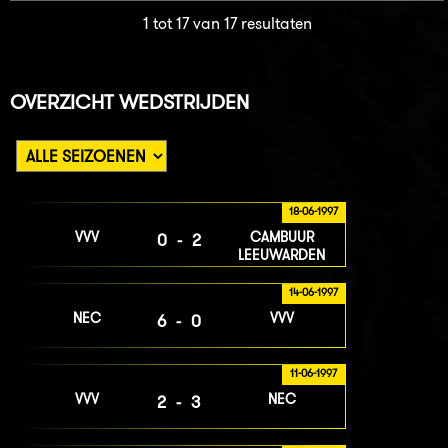
1 tot 17 van 17 resultaten
OVERZICHT WEDSTRIJDEN
18-06-1997
VVV
CAMBUUR
0-2
LEEUWARDEN
14-06-1997
NEC
VVV
6-0
11-06-1997
VVV
NEC
2-3