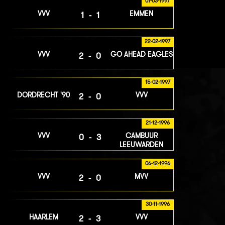
01-03-1997
VVV
EMMEN
1-1
22-02-1997
VVV
GO AHEAD EAGLES
2-0
15-02-1997
DORDRECHT '90
VVV
2-0
21-12-1996
VVV
CAMBUUR
0-3
LEEUWARDEN
06-12-1996
VVV
MVV
2-0
30-11-1996
HAARLEM
VVV
2-3