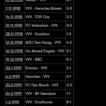
7-11-1998
VVV - Heracles Almelo
3-0
14-11-1998
VVV - TOP Oss
2-3
21-11-1998
FC Volendam - VVV
0-2
28-11-1998
VVV - Excelsior
1-3
12-12-1998
ADO Den Haag - VVV
4-2
16-12-1998
Go Ahead Eagles - VVV
2-1
19-12-1998
VVV - RBC
5-1
30-1-1999
Emmen - VVV
2-1
6-2-1999
Haarlem - VVV
0-1
20-2-1999
FC Den Bosch - VVV
3-0
24-2-1999
VVV - BV Veendam
1-1
1-3-1999
VVV - Eindhoven
8-1