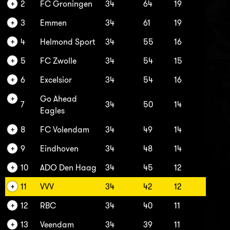
2
FC Groningen
34
64
19
3
Emmen
34
61
19
4
Helmond Sport
34
55
16
5
FC Zwolle
34
54
15
6
Excelsior
34
54
16
Go Ahead
7
34
50
14
Eagles
8
FC Volendam
34
49
14
9
Eindhoven
34
48
14
10
ADO Den Haag
34
45
12
11
VVV
34
42
12
12
RBC
34
40
11
13
Veendam
34
39
11