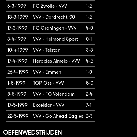
6-3-1999
FC Zwolle - VVV
1-2
13-3-1999
VVV - Dordrecht '90
1-2
17-3-1999
FC Groningen - VVV
4-0
3-4-1999
VVV - Helmond Sport
0-1
10-4-1999
VVV - Telstar
3-3
17-4-1999
Heracles Almelo - VVV
4-2
26-4-1999
VVV - Emmen
1-0
1-5-1999
TOP Oss - VVV
5-0
8-5-1999
VVV - FC Volendam
2-4
17-5-1999
Excelsior - VVV
7-1
22-5-1999
VVV - Go Ahead Eagles
2-3
OEFENWEDSTRIJDEN