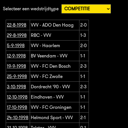
Selecteer een wedstrijdtype
22-8-1998
VVV - ADO Den Haag
2-0
29-8-1998
RBC - VVV
1-3
5-9-1998
VVV - Haarlem
2-0
12-9-1998
BV Veendam - VVV
1-1
19-9-1998
VVV - FC Den Bosch
2-3
25-9-1998
VVV - FC Zwolle
1-1
3-10-1998
Dordrecht '90 - VVV
2-3
12-10-1998
Eindhoven - VVV
1-1
17-10-1998
VVV - FC Groningen
1-1
24-10-1998
Helmond Sport - VVV
2-1
31-10-1998
Telstar - VVV
0-1