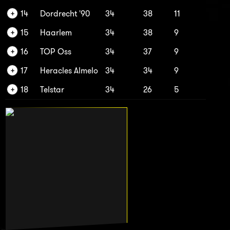
14
Dordrecht '90
34
38
11
15
Haarlem
34
38
9
16
TOP Oss
34
37
9
17
Heracles Almelo
34
34
9
18
Telstar
34
26
5