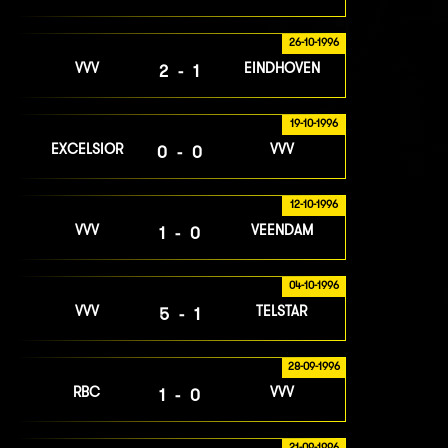
26-10-1996
VVV
EINDHOVEN
2-1
19-10-1996
EXCELSIOR
VVV
0-0
12-10-1996
VVV
VEENDAM
1-0
04-10-1996
VVV
TELSTAR
5-1
28-09-1996
RBC
VVV
1-0
21-09-1996