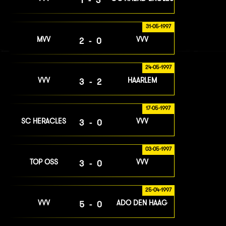
31-05-1997
MVV
VVV
2-0
24-05-1997
VVV
HAARLEM
3-2
17-05-1997
SC HERACLES
VVV
3-0
03-05-1997
TOP OSS
VVV
3-0
25-04-1997
VVV
ADO DEN HAAG
5-0