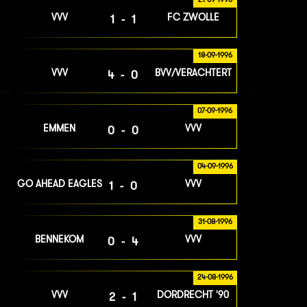
VVV
FC ZWOLLE
1-1
18-09-1996
VVV
BVV/VERACHTERT
4-0
07-09-1996
EMMEN
VVV
0-0
04-09-1996
GO AHEAD EAGLES
VVV
1-0
31-08-1996
BENNEKOM
VVV
0-4
24-08-1996
VVV
DORDRECHT '90
2-1