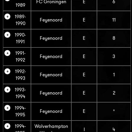
FC Groningen
E
6
1989
1989-
Feyenoord
E
11
1990
1990-
Feyenoord
E
8
1991
1991-
Feyenoord
E
3
1992
1992-
Feyenoord
E
1
1993
1993-
Feyenoord
E
2
1994
1994-
Feyenoord
E
*
1995
1994-
Wolverhampton
I
4