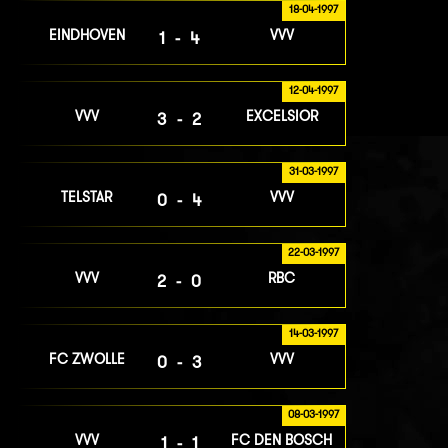
18-04-1997
EINDHOVEN
VVV
1-4
12-04-1997
VVV
EXCELSIOR
3-2
31-03-1997
TELSTAR
VVV
0-4
22-03-1997
VVV
RBC
2-0
14-03-1997
FC ZWOLLE
VVV
0-3
08-03-1997
VVV
FC DEN BOSCH
1-1