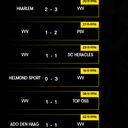
30-11-1996
HAARLEM
VVV
2-3
27-11-1996
VVV
PSV
1-2
23-11-1996
VVV
SC HERACLES
1-1
16-11-1996
HELMOND SPORT
VVV
0-3
08-11-1996
VVV
TOP OSS
1-1
02-11-1996
ADO DEN HAAG
VVV
1-1