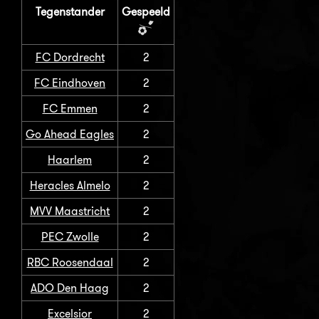
Tegenstander
Gespeeld
FC Dordrecht
2
FC Eindhoven
2
FC Emmen
2
Go Ahead Eagles
2
Haarlem
2
Heracles Almelo
2
MVV Maastricht
2
PEC Zwolle
2
RBC Roosendaal
2
ADO Den Haag
2
Excelsior
2