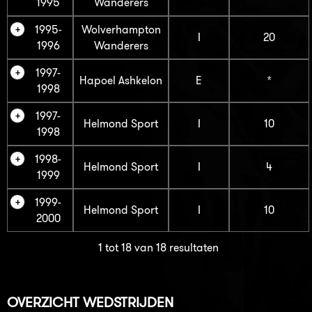
1995
Wanderers
1995-
Wolverhampton
I
20
1996
Wanderers
1997-
Hapoel Ashkelon
E
*
1998
1997-
Helmond Sport
I
10
1998
1998-
Helmond Sport
I
4
1999
1999-
Helmond Sport
I
10
2000
1 tot 18 van 18 resultaten
OVERZICHT WEDSTRIJDEN