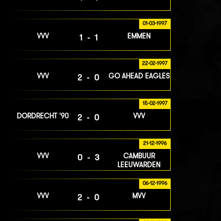
01-03-1997
VVV
EMMEN
1-1
22-02-1997
VVV
GO AHEAD EAGLES
2-0
15-02-1997
DORDRECHT '90
VVV
2-0
21-12-1996
VVV
CAMBUUR
0-3
LEEUWARDEN
06-12-1996
VVV
MVV
2-0