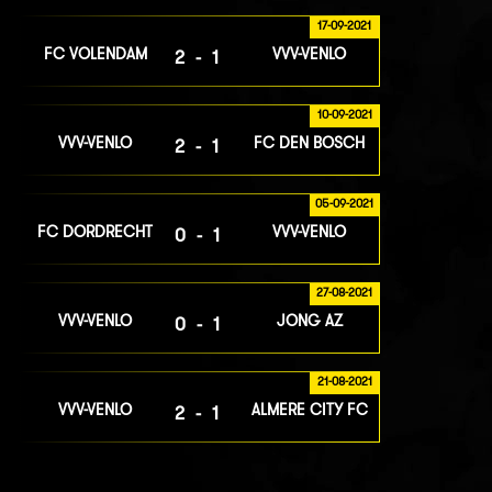
17-09-2021
FC VOLENDAM
VVV-VENLO
2-1
10-09-2021
VVV-VENLO
FC DEN BOSCH
2-1
05-09-2021
FC DORDRECHT
VVV-VENLO
0-1
27-08-2021
VVV-VENLO
JONG AZ
0-1
21-08-2021
VVV-VENLO
ALMERE CITY FC
2-1