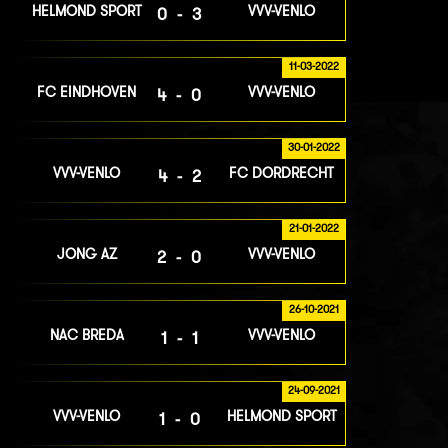
HELMOND SPORT
VVV-VENLO
0-3
11-03-2022
FC EINDHOVEN
VVV-VENLO
4-0
30-01-2022
VVV-VENLO
FC DORDRECHT
4-2
21-01-2022
JONG AZ
VVV-VENLO
2-0
26-10-2021
NAC BREDA
VVV-VENLO
1-1
24-09-2021
VVV-VENLO
HELMOND SPORT
1-0