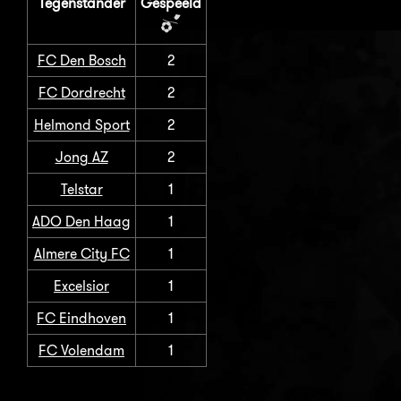
Tegenstander
Gespeeld
FC Den Bosch
2
FC Dordrecht
2
Helmond Sport
2
Jong AZ
2
Telstar
1
ADO Den Haag
1
Almere City FC
1
Excelsior
1
FC Eindhoven
1
FC Volendam
1