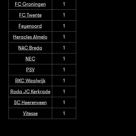
FC Groningen
1
FC Twente
1
Feyenoord
1
Heracles Almelo
1
NAC Breda
1
NEC
1
PSV
1
RKC Waalwijk
1
Roda JC Kerkrade
1
SC Heerenveen
1
Vitesse
1