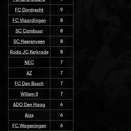
FC Dordrecht
9
FC Vlaardingen
8
SC Cambuur
8
SC Heerenveen
8
Roda JC Kerkrade
8
NEC
7
AZ
7
FC Den Bosch
7
Willem II
7
ADO Den Haag
6
Ajax
6
FC Wageningen
6