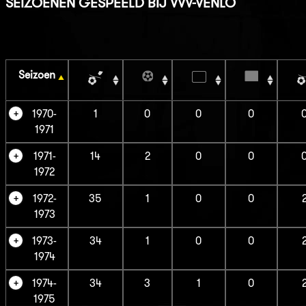
SEIZOENEN GESPEELD BIJ VVV-VENLO
Seizoen
1970-
1
0
0
0
1971
1971-
14
2
0
0
1972
1972-
35
1
0
0
1973
1973-
34
1
0
0
1974
1974-
34
3
1
0
1975