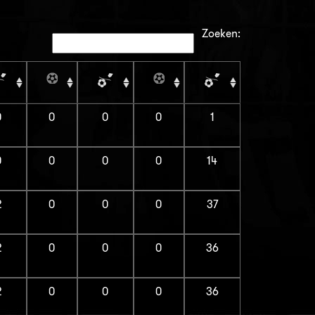
Zoeken:
0
0
0
0
1
0
0
0
0
14
2
0
0
0
37
2
0
0
0
36
2
0
0
0
36