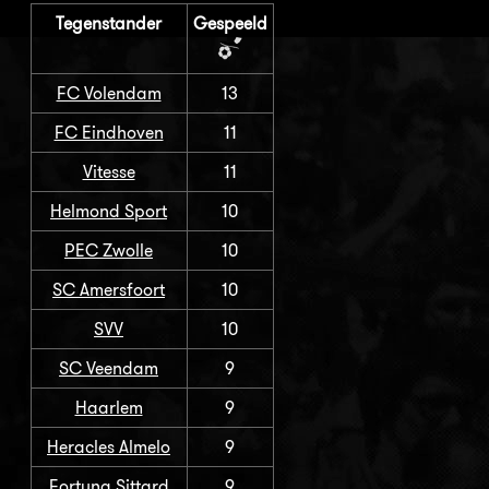
Tegenstander
Gespeeld
FC Volendam
13
FC Eindhoven
11
Vitesse
11
Helmond Sport
10
PEC Zwolle
10
SC Amersfoort
10
SVV
10
SC Veendam
9
Haarlem
9
Heracles Almelo
9
Fortuna Sittard
9