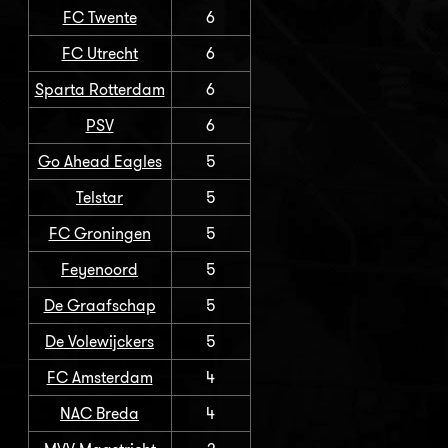
FC Twente
6
FC Utrecht
6
Sparta Rotterdam
6
PSV
6
Go Ahead Eagles
5
Telstar
5
FC Groningen
5
Feyenoord
5
De Graafschap
5
De Volewijckers
5
FC Amsterdam
4
NAC Breda
4