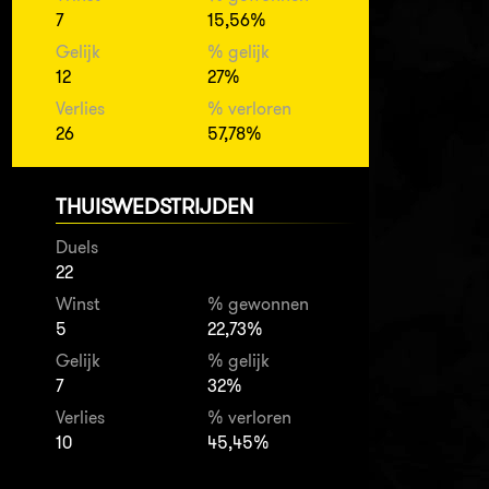
7
15,56%
Gelijk
% gelijk
12
27%
Verlies
% verloren
26
57,78%
THUISWEDSTRIJDEN
Duels
22
Winst
% gewonnen
5
22,73%
Gelijk
% gelijk
7
32%
Verlies
% verloren
10
45,45%