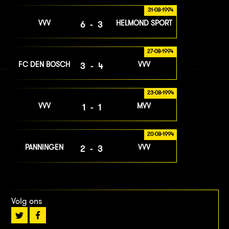
31-08-1994
VVV
HELMOND SPORT
6-3
27-08-1994
FC DEN BOSCH
VVV
3-4
23-08-1994
VVV
MVV
1-1
20-08-1994
PANNINGEN
VVV
2-3
Volg ons