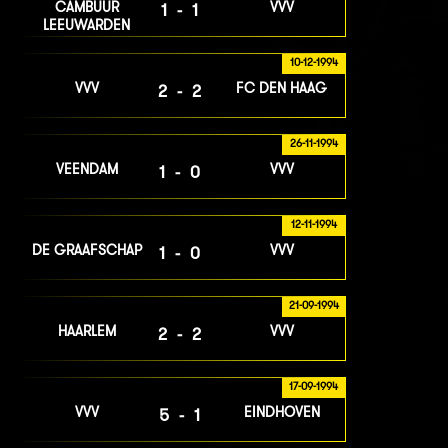
CAMBUUR
VVV
1-1
LEEUWARDEN
10-12-1994
VVV
FC DEN HAAG
2-2
26-11-1994
VEENDAM
VVV
1-0
12-11-1994
DE GRAAFSCHAP
VVV
1-0
21-09-1994
HAARLEM
VVV
2-2
17-09-1994
VVV
EINDHOVEN
5-1