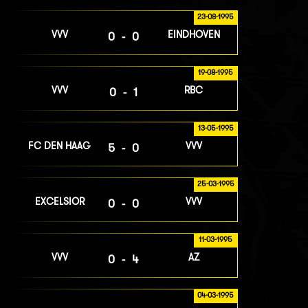
23-08-1995
VVV
EINDHOVEN
0-0
19-08-1995
VVV
RBC
0-1
13-05-1995
FC DEN HAAG
VVV
5-0
25-03-1995
EXCELSIOR
VVV
0-0
11-03-1995
VVV
AZ
0-4
04-03-1995