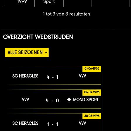
1999
Sport
1 tot 3 van 3 resultaten
OVERZICHT WEDSTRIJDEN
01-06-1996
SC HERACLES
VVV
4-1
06-04-1996
VVV
HELMOND SPORT
4-0
30-03-1996
SC HERACLES
VVV
1-1