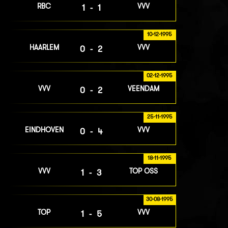
RBC
VVV
1-1
10-12-1995
HAARLEM
VVV
0-2
02-12-1995
VVV
VEENDAM
0-2
25-11-1995
EINDHOVEN
VVV
0-4
18-11-1995
VVV
TOP OSS
1-3
30-08-1995
TOP
VVV
1-5