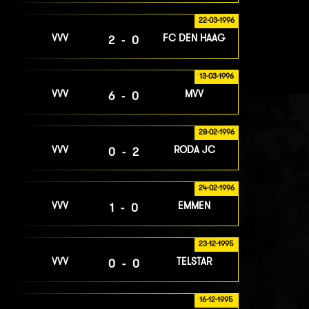
22-03-1996
VVV
FC DEN HAAG
2-0
13-03-1996
VVV
MVV
6-0
28-02-1996
VVV
RODA JC
0-2
24-02-1996
VVV
EMMEN
1-0
23-12-1995
VVV
TELSTAR
0-0
16-12-1995