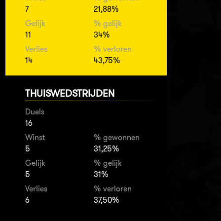
7
21,88%
Gelijk
% gelijk
11
34%
Verlies
% verloren
14
43,75%
THUISWEDSTRIJDEN
Duels
16
Winst
% gewonnen
5
31,25%
Gelijk
% gelijk
5
31%
Verlies
% verloren
6
37,50%