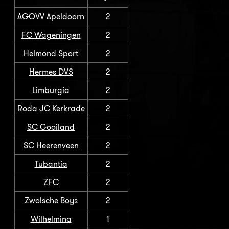
AGOVV Apeldoorn
2
FC Wageningen
2
Helmond Sport
2
Hermes DVS
2
Limburgia
2
Roda JC Kerkrade
2
SC Gooiland
2
SC Heerenveen
2
Tubantia
2
ZFC
2
Zwolsche Boys
2
Wilhelmina
1