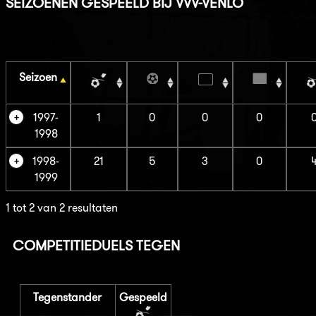
SEIZOENEN GESPEELD BIJ VVV-VENLO
Seizoen
1997-
1
0
0
0
1998
1998-
21
5
3
0
1999
1 tot 2 van 2 resultaten
COMPETITIEDUELS TEGEN
Tegenstander
Gespeeld