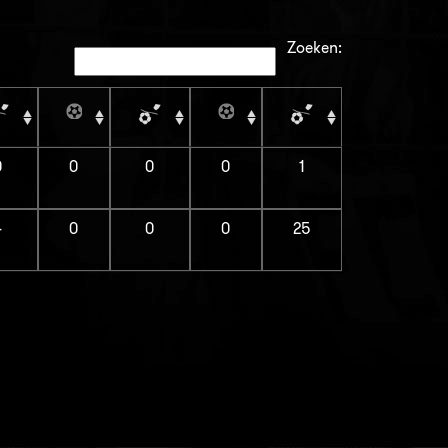
Zoeken:
0
0
0
0
1
4
0
0
0
25