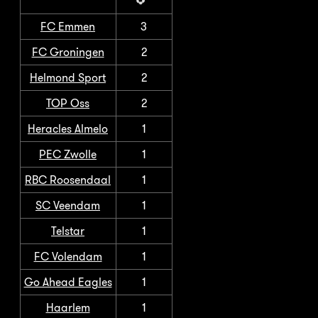
FC Emmen
3
FC Groningen
2
Helmond Sport
2
TOP Oss
2
Heracles Almelo
1
PEC Zwolle
1
RBC Roosendaal
1
SC Veendam
1
Telstar
1
FC Volendam
1
Go Ahead Eagles
1
Haarlem
1