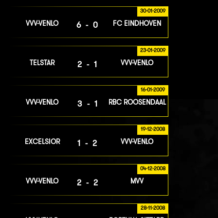
30-01-2009
VVV-VENLO
FC EINDHOVEN
6-0
23-01-2009
TELSTAR
VVV-VENLO
2-1
16-01-2009
VVV-VENLO
RBC ROOSENDAAL
3-1
19-12-2008
EXCELSIOR
VVV-VENLO
1-2
04-12-2008
VVV-VENLO
MVV
2-2
28-11-2008