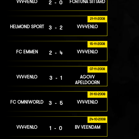
VVV-VENLO
FORTUNA SITTARD
2-0
21-11-2008
HELMOND SPORT
VVV-VENLO
3-2
15-11-2008
FC EMMEN
VVV-VENLO
2-4
07-11-2008
VVV-VENLO
AGOVV
3-1
APELDOORN
31-10-2008
FC OMNIWORLD
VVV-VENLO
3-5
24-10-2008
VVV-VENLO
BV VEENDAM
1-0