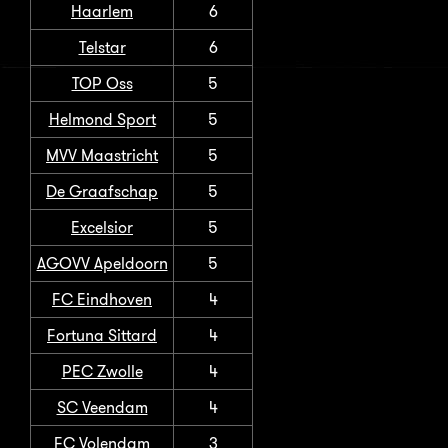
Haarlem
6
Telstar
6
TOP Oss
5
Helmond Sport
5
MVV Maastricht
5
De Graafschap
5
Excelsior
5
AGOVV Apeldoorn
5
FC Eindhoven
4
Fortuna Sittard
4
PEC Zwolle
4
SC Veendam
4
FC Volendam
3