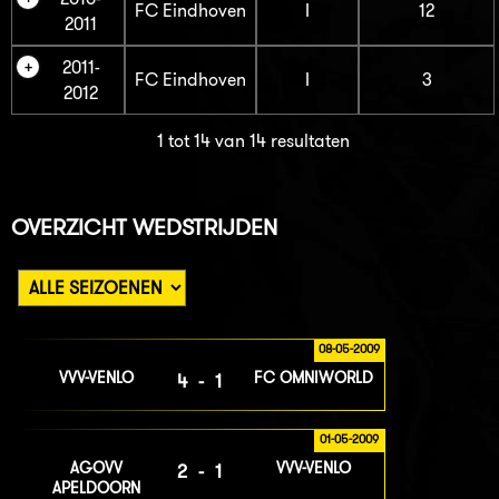
FC Eindhoven
I
12
2011
2011-
FC Eindhoven
I
3
2012
1 tot 14 van 14 resultaten
OVERZICHT WEDSTRIJDEN
08-05-2009
VVV-VENLO
FC OMNIWORLD
4-1
01-05-2009
AGOVV
VVV-VENLO
2-1
APELDOORN