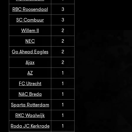
RBC Roosendaal
3
SC Cambuur
3
Willem II
2
NEC
2
Go Ahead Eagles
2
Ajax
2
AZ
1
FC Utrecht
1
NAC Breda
1
Sparta Rotterdam
1
RKC Waalwijk
1
Roda JC Kerkrade
1