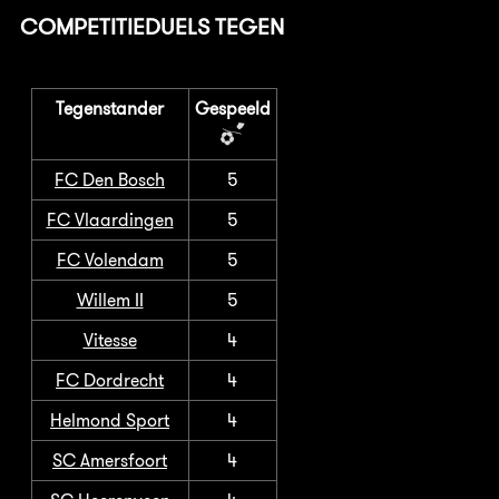
COMPETITIEDUELS TEGEN
Tegenstander
Gespeeld
FC Den Bosch
5
FC Vlaardingen
5
FC Volendam
5
Willem II
5
Vitesse
4
FC Dordrecht
4
Helmond Sport
4
SC Amersfoort
4