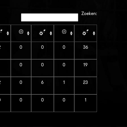
Zoeken:
2
0
0
0
36
1
0
0
0
19
2
0
6
1
23
0
0
0
0
1