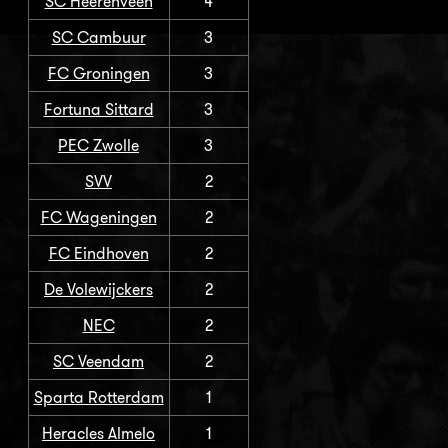
SC Heerenveen
4
SC Cambuur
3
FC Groningen
3
Fortuna Sittard
3
PEC Zwolle
3
SVV
2
FC Wageningen
2
FC Eindhoven
2
De Volewijckers
2
NEC
2
SC Veendam
2
Sparta Rotterdam
1
Heracles Almelo
1