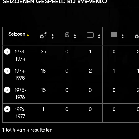
SEIZOENEN GESPEELD BIJ VVV-VENLO
Seizoen
1973-
34
0
1
0
1974
1974-
18
0
2
1
1975
1975-
15
0
0
0
1976
1976-
1
0
0
0
1977
1 tot 4 van 4 resultaten