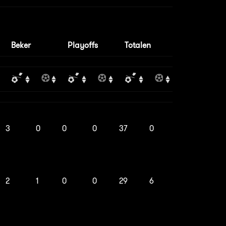
Beker
Playoffs
Totalen
3
0
0
0
37
0
2
1
0
0
29
6