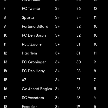
7
FC Twente
34
36
12
8
Sparta
34
34
11
9
Fortuna Sittard
34
32
10
10
FC Den Bosch
34
32
10
11
PEC Zwolle
34
31
10
12
Haarlem
34
31
11
13
FC Groningen
34
30
9
14
FC Den Haag
34
28
8
15
AZ
34
27
7
16
Go Ahead Eagles
34
23
5
17
SC Veendam
34
23
4
18
Excelsior
34
19
5