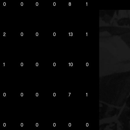
0
0
0
0
8
1
2
0
0
0
13
1
1
0
0
0
10
0
0
0
0
0
7
1
0
0
0
0
0
0