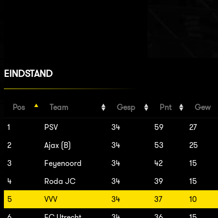
EINDSTAND
Pos
Team
Gesp
Pnt
Gew
1
PSV
34
59
27
2
Ajax (B)
34
53
25
3
Feyenoord
34
42
15
4
Roda JC
34
39
15
5
VVV
34
37
10
6
FC Utrecht
34
36
15