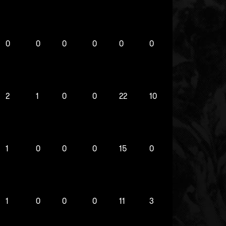
0
0
0
0
0
0
2
1
0
0
22
10
1
0
0
0
15
0
1
0
0
0
11
3