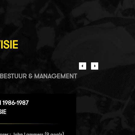
ISIE
BESTUUR & MANAGEMENT
 1986-1987
SIE
orer :
John Lammers
(9 goals)