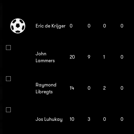
Eric de Krijger
0
0
0
0
John
20
9
1
0
Lammers
Raymond
14
0
2
0
Libregts
Jos Luhukay
10
3
0
0