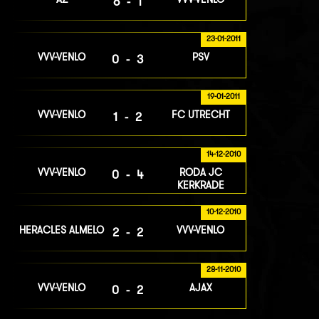
6-1
23-01-2011
VVV-VENLO
PSV
0-3
19-01-2011
VVV-VENLO
FC UTRECHT
1-2
14-12-2010
VVV-VENLO
RODA JC
0-4
KERKRADE
10-12-2010
HERACLES ALMELO
VVV-VENLO
2-2
28-11-2010
VVV-VENLO
AJAX
0-2