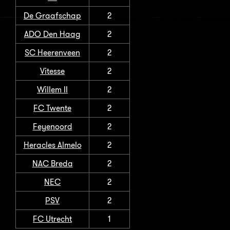
De Graafschap
2
ADO Den Haag
2
SC Heerenveen
2
Vitesse
2
Willem II
2
FC Twente
2
Feyenoord
2
Heracles Almelo
2
NAC Breda
2
NEC
2
PSV
2
FC Utrecht
1