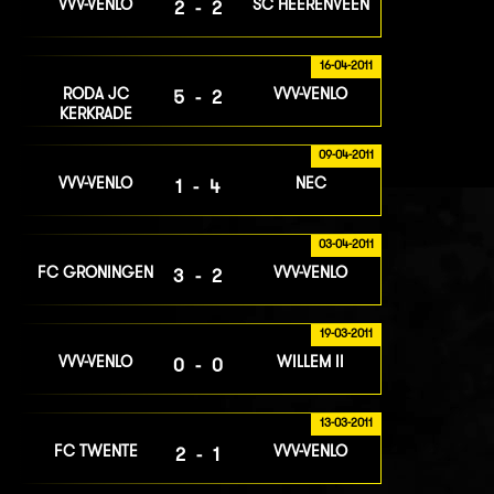
VVV-VENLO
SC HEERENVEEN
2-2
16-04-2011
RODA JC
VVV-VENLO
5-2
KERKRADE
09-04-2011
VVV-VENLO
NEC
1-4
03-04-2011
FC GRONINGEN
VVV-VENLO
3-2
19-03-2011
VVV-VENLO
WILLEM II
0-0
13-03-2011
FC TWENTE
VVV-VENLO
2-1