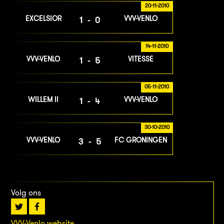
20-11-2010
EXCELSIOR
VVV-VENLO
1-0
14-11-2010
VVV-VENLO
VITESSE
1-5
05-11-2010
WILLEM II
VVV-VENLO
1-4
30-10-2010
VVV-VENLO
FC GRONINGEN
3-5
Volg ons
VVV-Venlo website