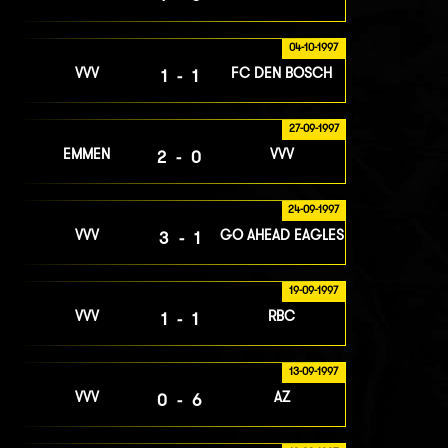
04-10-1997
VVV
FC DEN BOSCH
1-1
27-09-1997
EMMEN
VVV
2-0
24-09-1997
VVV
GO AHEAD EAGLES
3-1
19-09-1997
VVV
RBC
1-1
13-09-1997
VVV
AZ
0-6