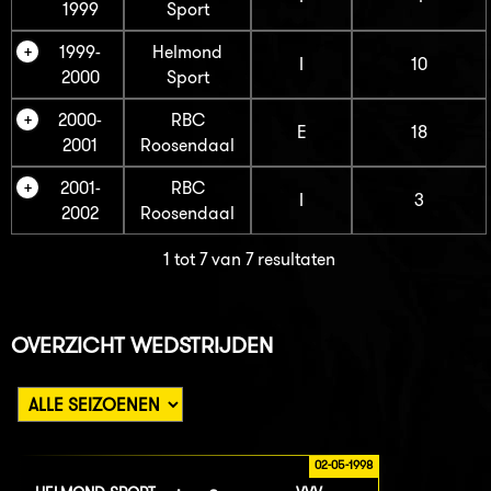
1999
Sport
1999-
Helmond
I
10
2000
Sport
2000-
RBC
E
18
2001
Roosendaal
2001-
RBC
I
3
2002
Roosendaal
1 tot 7 van 7 resultaten
OVERZICHT WEDSTRIJDEN
02-05-1998