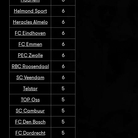
Helmond Sport
6
Heracles Almelo
6
FC Eindhoven
6
FC Emmen
6
PEC Zwolle
6
RBC Roosendaal
6
SC Veendam
6
Telstar
5
TOP Oss
5
SC Cambuur
5
FC Den Bosch
5
FC Dordrecht
5