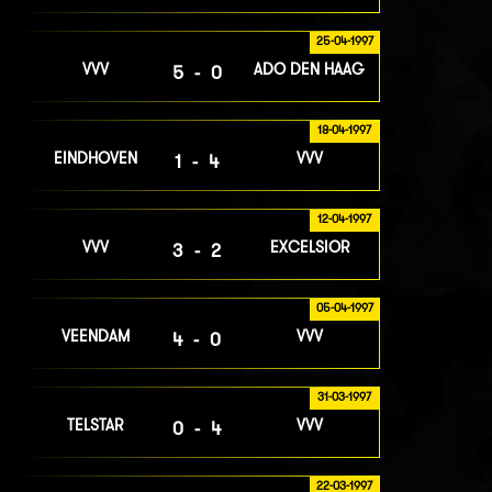
25-04-1997
VVV
ADO DEN HAAG
5-0
18-04-1997
EINDHOVEN
VVV
1-4
12-04-1997
VVV
EXCELSIOR
3-2
05-04-1997
VEENDAM
VVV
4-0
31-03-1997
TELSTAR
VVV
0-4
22-03-1997