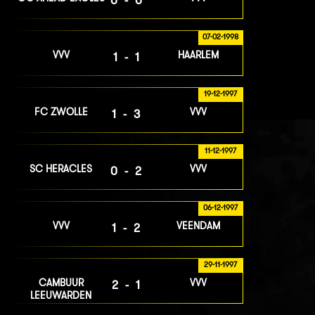
07-02-1998
VVV
HAARLEM
1-1
19-12-1997
FC ZWOLLE
VVV
1-3
11-12-1997
SC HERACLES
VVV
0-2
06-12-1997
VVV
VEENDAM
1-2
29-11-1997
CAMBUUR
VVV
2-1
LEEUWARDEN