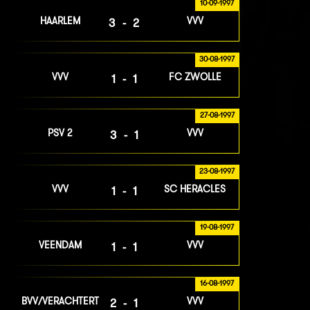
10-09-1997
HAARLEM
VVV
3-2
30-08-1997
VVV
FC ZWOLLE
1-1
27-08-1997
PSV 2
VVV
3-1
23-08-1997
VVV
SC HERACLES
1-1
19-08-1997
VEENDAM
VVV
1-1
16-08-1997
BVV/VERACHTERT
VVV
2-1