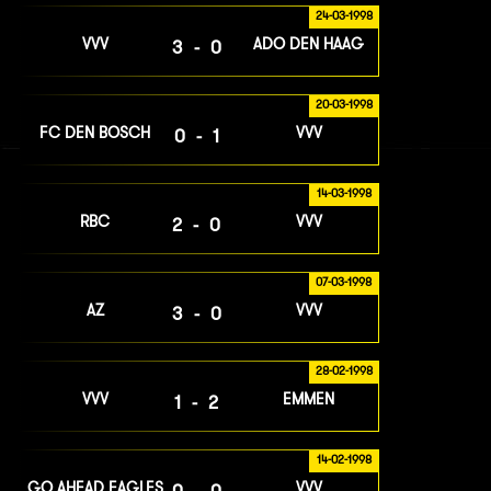
24-03-1998
VVV
ADO DEN HAAG
3-0
20-03-1998
FC DEN BOSCH
VVV
0-1
14-03-1998
RBC
VVV
2-0
07-03-1998
AZ
VVV
3-0
28-02-1998
VVV
EMMEN
1-2
14-02-1998
GO AHEAD EAGLES
VVV
0-0