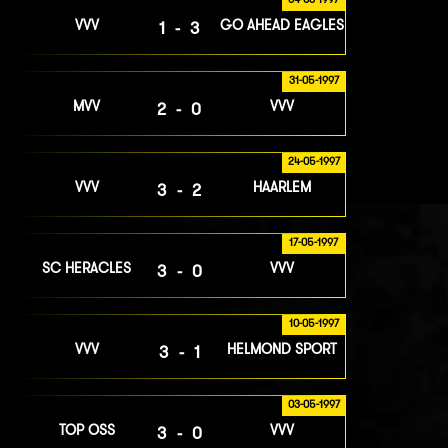
VVV
GO AHEAD EAGLES
1-3
31-05-1997
MVV
VVV
2-0
24-05-1997
VVV
HAARLEM
3-2
17-05-1997
SC HERACLES
VVV
3-0
10-05-1997
VVV
HELMOND SPORT
3-1
03-05-1997
TOP OSS
VVV
3-0