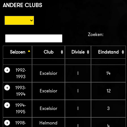
ANDERE CLUBS
Zoeken:
Seizoen
Club
Divisie
Eindstand
1992-
Excelsior
I
14
1993
1993-
Excelsior
I
12
1994
1994-
Excelsior
I
3
1995
1998-
Helmond
I
4