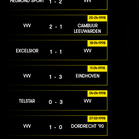
HELMOND SPORT
VVV
1-2
25-04-1998
VVV
CAMBUUR
2-1
LEEUWARDEN
18-04-1998
EXCELSIOR
VVV
1-1
11-04-1998
VVV
EINDHOVEN
1-3
04-04-1998
TELSTAR
VVV
0-3
27-03-1998
VVV
DORDRECHT '90
1-0