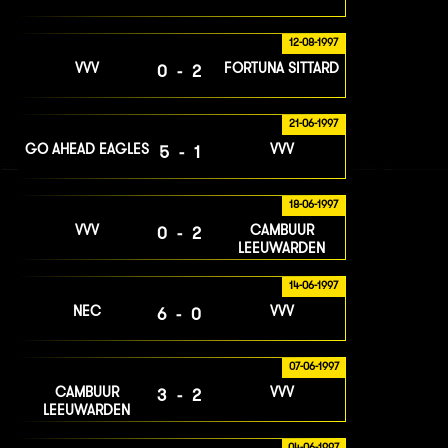
12-08-1997
VVV
FORTUNA SITTARD
0-2
21-06-1997
GO AHEAD EAGLES
VVV
5-1
18-06-1997
VVV
CAMBUUR
0-2
LEEUWARDEN
14-06-1997
NEC
VVV
6-0
07-06-1997
CAMBUUR
VVV
3-2
LEEUWARDEN
04-06-1997