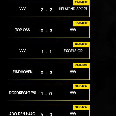
22-11-1997
VVV
HELMOND SPORT
2-2
15-11-1997
TOP OSS
VVV
0-3
08-11-1997
VVV
EXCELSIOR
1-1
01-11-1997
EINDHOVEN
VVV
0-3
18-10-1997
DORDRECHT '90
VVV
1-0
10-10-1997
ADO DEN HAAG
VVV
4-0