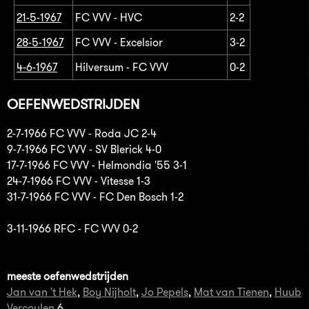
21-5-1967
FC VVV - HVC
2-2
28-5-1967
FC VVV - Excelsior
3-2
4-6-1967
Hilversum - FC VVV
0-2
OEFENWEDSTRIJDEN
2-7-1966 FC VVV - Roda JC 2-4
9-7-1966 FC VVV - SV Blerick 4-0
17-7-1966 FC VVV - Helmondia '55 3-1
24-7-1966 FC VVV - Vitesse 1-3
31-7-1966 FC VVV - FC Den Bosch 1-2
3-11-1966 RFC - FC VVV 0-2
meeste oefenwedstrijden
Jan van 't Hek
,
Boy Nijholt
,
Jo Pepels
,
Mat van Tienen
,
Huub
Vercoulen
6