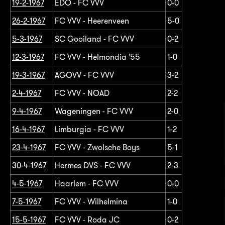
19-2-1967
EDO - FC VVV
0-0
26-2-1967
FC VVV - Heerenveen
5-0
5-3-1967
SC Gooiland - FC VVV
0-2
12-3-1967
FC VVV - Helmondia '55
1-0
19-3-1967
AGOVV - FC VVV
3-2
2-4-1967
FC VVV - NOAD
2-2
9-4-1967
Wageningen - FC VVV
2-0
16-4-1967
Limburgia - FC VVV
1-2
23-4-1967
FC VVV - Zwolsche Boys
5-1
30-4-1967
Hermes DVS - FC VVV
2-3
4-5-1967
Haarlem - FC VVV
0-0
7-5-1967
FC VVV - Wilhelmina
1-0
15-5-1967
FC VVV - Roda JC
0-2