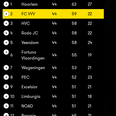
1
Haarlem
44
63
27
2
FC VVV
44
59
22
3
HVC
44
58
22
4
Roda JC
44
58
22
5
Veendam
44
58
24
Fortuna
6
44
55
19
Vlaardingen
7
Wageningen
44
53
21
8
PEC
44
52
23
9
Excelsior
44
51
21
10
Limburgia
44
51
18
11
NOAD
44
51
21
12
Baronie
44
49
21