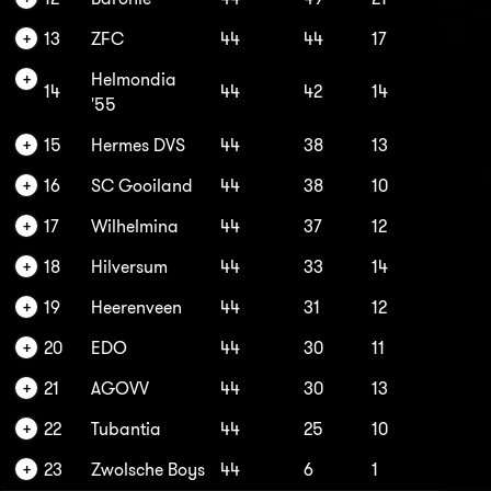
13
ZFC
44
44
17
Helmondia
14
44
42
14
'55
15
Hermes DVS
44
38
13
16
SC Gooiland
44
38
10
17
Wilhelmina
44
37
12
18
Hilversum
44
33
14
19
Heerenveen
44
31
12
20
EDO
44
30
11
21
AGOVV
44
30
13
22
Tubantia
44
25
10
23
Zwolsche Boys
44
6
1