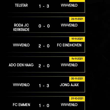
TELSTAR
VVV-VENLO
1-3
26-11-2021
RODA JC
VVV-VENLO
0-0
KERKRADE
19-11-2021
VVV-VENLO
FC EINDHOVEN
2-0
14-11-2021
ADO DEN HAAG
VVV-VENLO
2-0
05-11-2021
VVV-VENLO
JONG AJAX
1-3
29-10-2021
FC EMMEN
VVV-VENLO
1-0