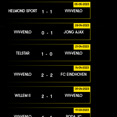
05-05-2023
HELMOND SPORT
VVV-VENLO
1-1
28-04-2023
VVV-VENLO
JONG AJAX
0-1
21-04-2023
TELSTAR
VVV-VENLO
1-0
14-04-2023
VVV-VENLO
FC EINDHOVEN
2-2
09-04-2023
WILLEM II
VVV-VENLO
2-1
19-03-2023
VVV-VENLO
RODA JC