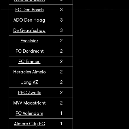
FC Den Bosch
3
ADO Den Haag
3
De Graafschap
3
Excelsior
2
FC Dordrecht
2
FC Emmen
2
Heracles Almelo
2
Jong AZ
2
PEC Zwolle
2
MVV Maastricht
2
FC Volendam
1
Almere City FC
1