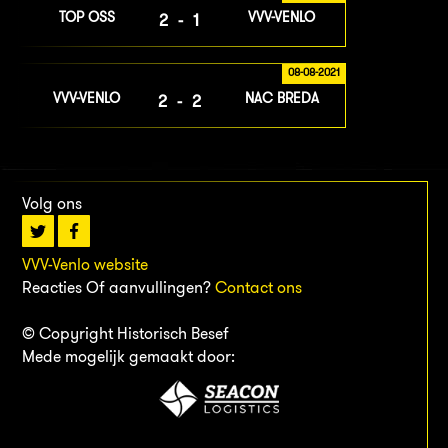
TOP OSS
VVV-VENLO
2-1
08-08-2021
VVV-VENLO
NAC BREDA
2-2
Volg ons
VVV-Venlo website
Reacties Of aanvullingen?
Contact ons
© Copyright Historisch Besef
Mede mogelijk gemaakt door: