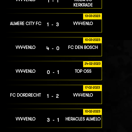
1-1
KERKRADE
13-03-2023
ALMERE CITY FC
VVV-VENLO
1-3
10-03-2023
VVV-VENLO
FC DEN BOSCH
4-0
24-02-2023
VVV-VENLO
TOP OSS
0-1
17-02-2023
FC DORDRECHT
VVV-VENLO
1-2
10-02-2023
VVV-VENLO
HERACLES ALMELO
3-1