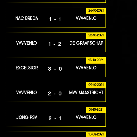
26-10-2021
NAC BREDA
VVV-VENLO
1-1
22-10-2021
VVV-VENLO
DE GRAAFSCHAP
1-2
15-10-2021
EXCELSIOR
VVV-VENLO
3-0
09-10-2021
VVV-VENLO
MVV MAASTRICHT
2-0
01-10-2021
JONG PSV
VVV-VENLO
2-1
13-08-2021