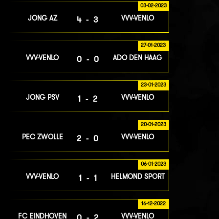
03-02-2023
JONG AZ
VVV-VENLO
4-3
27-01-2023
VVV-VENLO
ADO DEN HAAG
0-0
23-01-2023
JONG PSV
VVV-VENLO
1-2
20-01-2023
PEC ZWOLLE
VVV-VENLO
2-0
06-01-2023
VVV-VENLO
HELMOND SPORT
1-1
16-12-2022
FC EINDHOVEN
VVV-VENLO
0-2