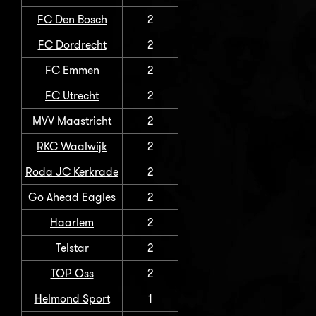
FC Den Bosch
2
FC Dordrecht
2
FC Emmen
2
FC Utrecht
2
MVV Maastricht
2
RKC Waalwijk
2
Roda JC Kerkrade
2
Go Ahead Eagles
2
Haarlem
2
Telstar
2
TOP Oss
2
Helmond Sport
1