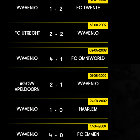
VVV-VENLO
FC TWENTE
1-2
16-08-2009
FC UTRECHT
VVV-VENLO
2-2
08-05-2009
VVV-VENLO
FC OMNIWORLD
4-1
01-05-2009
AGOVV
VVV-VENLO
2-1
APELDOORN
24-04-2009
VVV-VENLO
HAARLEM
1-0
17-04-2009
VVV-VENLO
FC EMMEN
4-0