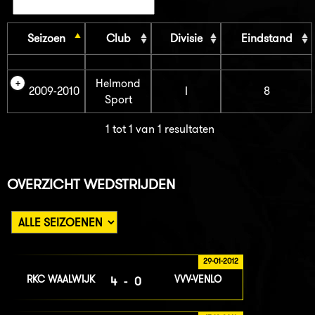
Seizoen
Club
Divisie
Eindstand
Helmond
2009-2010
I
8
Sport
1 tot 1 van 1 resultaten
OVERZICHT WEDSTRIJDEN
29-01-2012
RKC WAALWIJK
VVV-VENLO
4-0