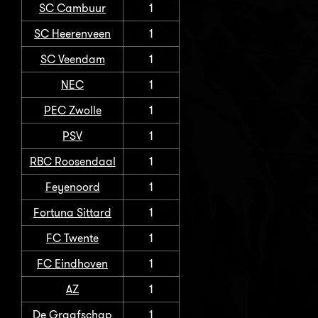
SC Cambuur
1
SC Heerenveen
1
SC Veendam
1
NEC
1
PEC Zwolle
1
PSV
1
RBC Roosendaal
1
Feyenoord
1
Fortuna Sittard
1
FC Twente
1
FC Eindhoven
1
AZ
1
De Graafschap
1