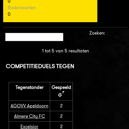
0
Rode kaarten
0
Zoeken:
1 tot 5 van 5 resultaten
COMPETITIEDUELS TEGEN
Tegenstander
Gespeeld
AGOVV Apeldoorn
2
Almere City FC
2
Excelsior
2