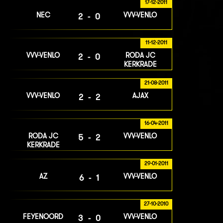
17-12-2011
NEC
VVV-VENLO
2-0
11-12-2011
VVV-VENLO
RODA JC
2-0
KERKRADE
21-08-2011
VVV-VENLO
AJAX
2-2
16-04-2011
RODA JC
VVV-VENLO
5-2
KERKRADE
29-01-2011
AZ
VVV-VENLO
6-1
27-10-2010
FEYENOORD
VVV-VENLO
3-0