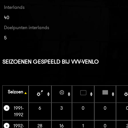
Interlands
40
Doelpunten interlands
5
SEIZOENEN GESPEELD BIJ VVV-VENLO
Seizoen
1991-
6
3
0
0
1992
1992-
28
16
1
0