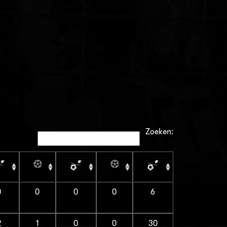
Zoeken:
0
0
0
0
6
2
1
0
0
30