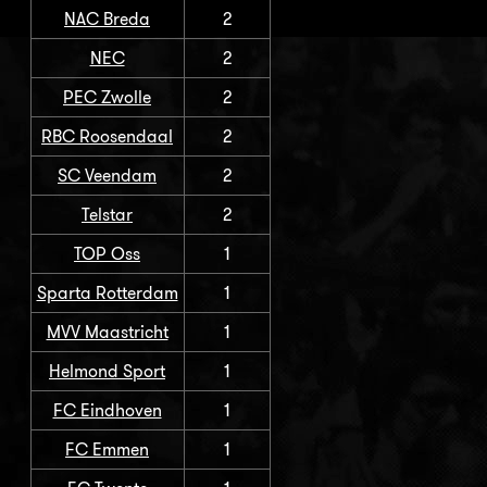
NAC Breda
2
NEC
2
PEC Zwolle
2
RBC Roosendaal
2
SC Veendam
2
Telstar
2
TOP Oss
1
Sparta Rotterdam
1
MVV Maastricht
1
Helmond Sport
1
FC Eindhoven
1
FC Emmen
1