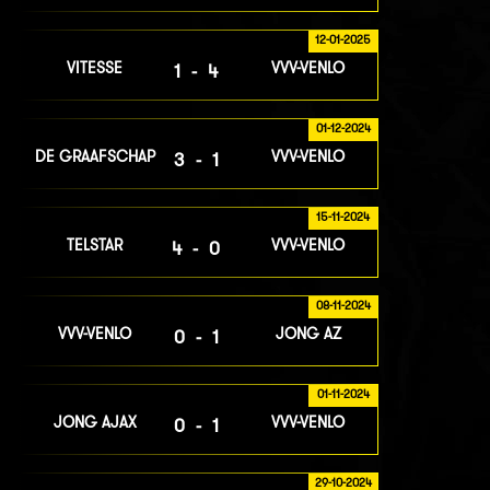
12-01-2025
VITESSE
VVV-VENLO
1-4
01-12-2024
DE GRAAFSCHAP
VVV-VENLO
3-1
15-11-2024
TELSTAR
VVV-VENLO
4-0
08-11-2024
VVV-VENLO
JONG AZ
0-1
01-11-2024
JONG AJAX
VVV-VENLO
0-1
29-10-2024