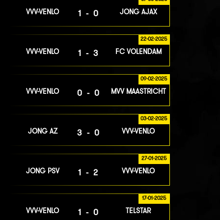
VVV-VENLO
JONG AJAX
1-0
22-02-2025
VVV-VENLO
FC VOLENDAM
1-3
09-02-2025
VVV-VENLO
MVV MAASTRICHT
0-0
03-02-2025
JONG AZ
VVV-VENLO
3-0
27-01-2025
JONG PSV
VVV-VENLO
1-2
17-01-2025
VVV-VENLO
TELSTAR
1-0