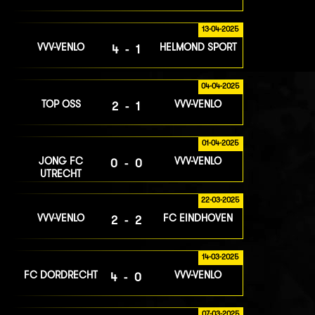
13-04-2025
VVV-VENLO
HELMOND SPORT
4-1
04-04-2025
TOP OSS
VVV-VENLO
2-1
01-04-2025
JONG FC
VVV-VENLO
0-0
UTRECHT
22-03-2025
VVV-VENLO
FC EINDHOVEN
2-2
14-03-2025
FC DORDRECHT
VVV-VENLO
4-0
07-03-2025