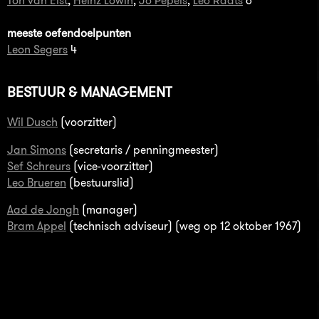
Ton van Elst
,
Heinz Lowin
,
Jo Pepels
,
Leo Raats
6
meeste oefendoelpunten
Leon Segers
4
BESTUUR & MANAGEMENT
Wil Dusch
(voorzitter)
Jan Simons
(secretaris / penningmeester)
Sef Schreurs
(vice-voorzitter)
Leo Brueren
(bestuurslid)
Aad de Jongh
(manager)
Bram Appel
(technisch adviseur) (weg op 12 oktober 1967)