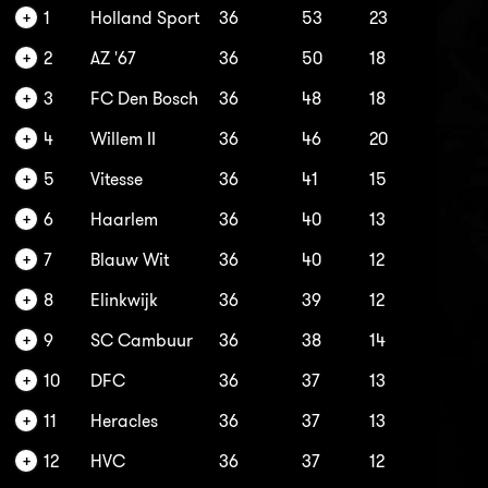
1
Holland Sport
36
53
23
2
AZ '67
36
50
18
3
FC Den Bosch
36
48
18
4
Willem II
36
46
20
5
Vitesse
36
41
15
6
Haarlem
36
40
13
7
Blauw Wit
36
40
12
8
Elinkwijk
36
39
12
9
SC Cambuur
36
38
14
10
DFC
36
37
13
11
Heracles
36
37
13
12
HVC
36
37
12