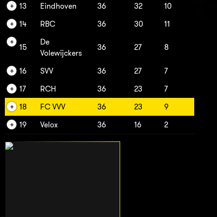
13
Eindhoven
36
32
10
14
RBC
36
30
11
De
15
36
27
8
Volewijckers
16
SVV
36
27
7
17
RCH
36
23
7
18
FC VVV
36
23
9
19
Velox
36
16
2