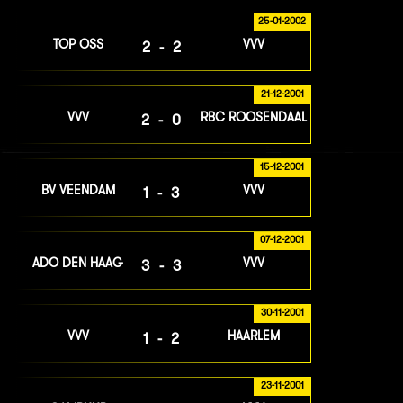
25-01-2002
TOP OSS
VVV
2-2
21-12-2001
VVV
RBC ROOSENDAAL
2-0
15-12-2001
BV VEENDAM
VVV
1-3
07-12-2001
ADO DEN HAAG
VVV
3-3
30-11-2001
VVV
HAARLEM
1-2
23-11-2001