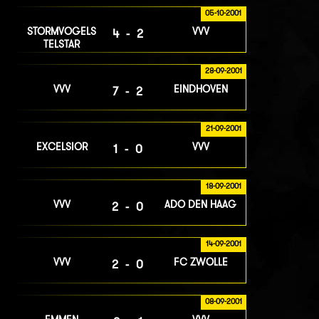
05-10-2001
STORMVOGELS
VVV
4-2
TELSTAR
28-09-2001
VVV
EINDHOVEN
7-2
21-09-2001
EXCELSIOR
VVV
1-0
18-09-2001
VVV
ADO DEN HAAG
2-0
14-09-2001
VVV
FC ZWOLLE
2-0
08-09-2001