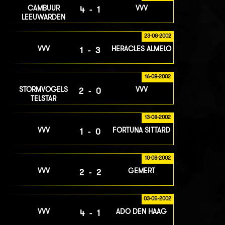
CAMBUUR
VVV
4-1
LEEUWARDEN
23-08-2002
VVV
HERACLES ALMELO
1-3
16-08-2002
STORMVOGELS
VVV
2-0
TELSTAR
13-08-2002
VVV
FORTUNA SITTARD
1-0
10-08-2002
VVV
GEMERT
2-2
03-05-2002
VVV
ADO DEN HAAG
4-1