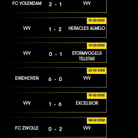
FC VOLENDAM
VVV
2-1
15-03-2002
VVV
HERACLES ALMELO
1-2
01-03-2002
VVV
STORMVOGELS
0-1
TELSTAR
22-02-2002
EINDHOVEN
VVV
6-0
15-02-2002
VVV
EXCELSIOR
1-6
08-02-2002
FC ZWOLLE
VVV
0-2