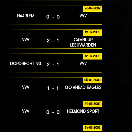
26-04-2002
HAARLEM
VVV
0-0
19-04-2002
VVV
CAMBUUR
2-1
LEEUWARDEN
12-04-2002
DORDRECHT '90
VVV
2-1
05-04-2002
VVV
GO AHEAD EAGLES
1-1
29-03-2002
VVV
HELMOND SPORT
0-0
24-03-2002