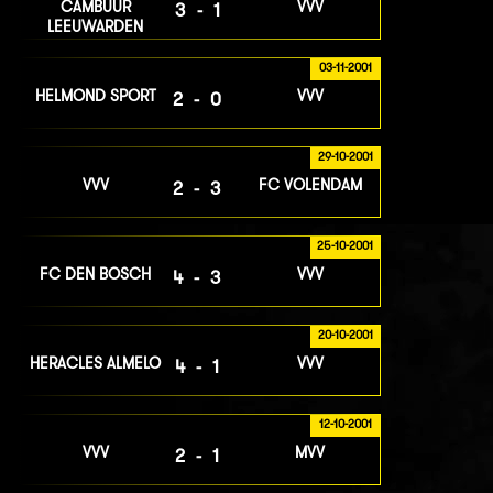
CAMBUUR
VVV
3-1
LEEUWARDEN
03-11-2001
HELMOND SPORT
VVV
2-0
29-10-2001
VVV
FC VOLENDAM
2-3
25-10-2001
FC DEN BOSCH
VVV
4-3
20-10-2001
HERACLES ALMELO
VVV
4-1
12-10-2001
VVV
MVV
2-1