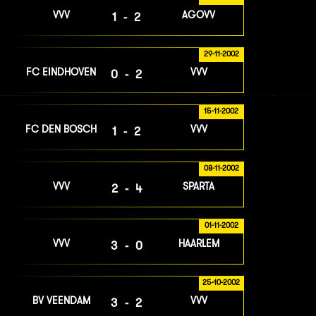
VVV
AGOVV
1-2
29-11-2002
FC EINDHOVEN
VVV
0-2
15-11-2002
FC DEN BOSCH
VVV
1-2
08-11-2002
VVV
SPARTA
2-4
01-11-2002
VVV
HAARLEM
3-0
25-10-2002
BV VEENDAM
VVV
3-2