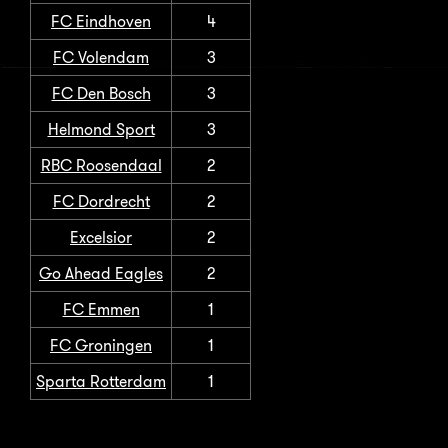
FC Eindhoven
4
FC Volendam
3
FC Den Bosch
3
Helmond Sport
3
RBC Roosendaal
2
FC Dordrecht
2
Excelsior
2
Go Ahead Eagles
2
FC Emmen
1
FC Groningen
1
Sparta Rotterdam
1