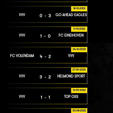
18-10-2002
VVV
GO AHEAD EAGLES
0-3
11-10-2002
VVV
FC EINDHOVEN
1-0
04-10-2002
FC VOLENDAM
VVV
4-2
27-09-2002
VVV
HELMOND SPORT
3-2
13-09-2002
VVV
TOP OSS
1-1
30-08-2002