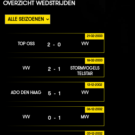
OVERZICHT WEDSTRIJDEN
21-02-2003
TOP OSS
VVV
2-0
18-02-2003
VVV
STORMVOGELS
2-1
TELSTAR
13-12-2002
ADO DEN HAAG
VVV
5-1
06-12-2002
VVV
MVV
0-1
03-12-2002