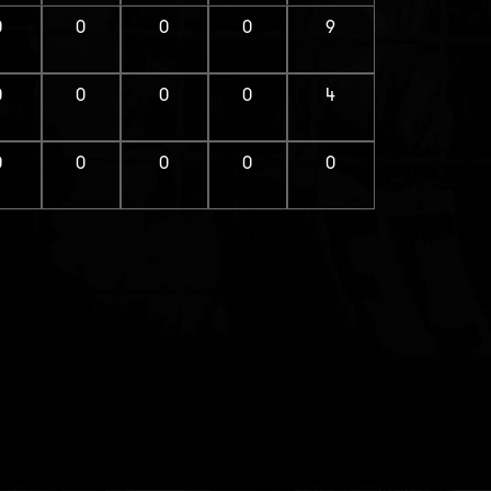
0
0
0
0
9
0
0
0
0
4
0
0
0
0
0