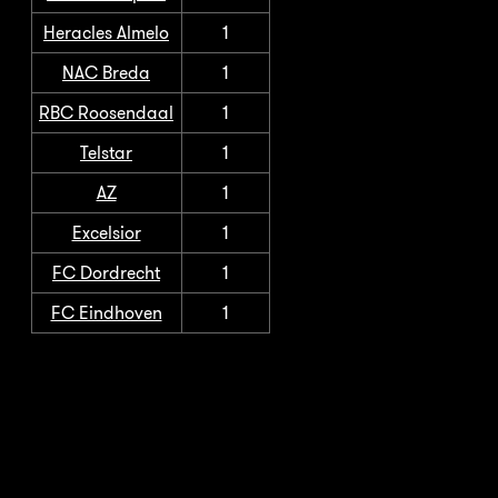
Heracles Almelo
1
NAC Breda
1
RBC Roosendaal
1
Telstar
1
AZ
1
Excelsior
1
FC Dordrecht
1
FC Eindhoven
1