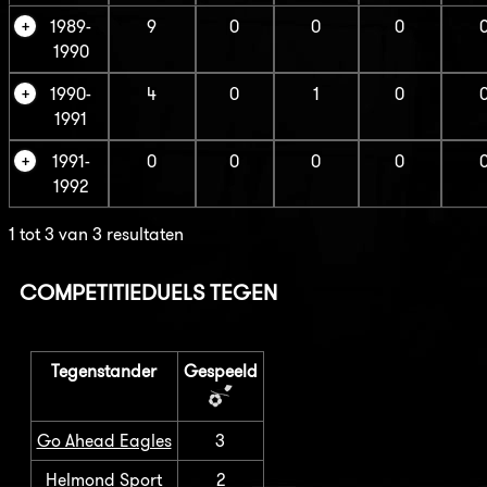
1989-
9
0
0
0
1990
1990-
4
0
1
0
1991
1991-
0
0
0
0
1992
1 tot 3 van 3 resultaten
COMPETITIEDUELS TEGEN
Tegenstander
Gespeeld
Go Ahead Eagles
3
Helmond Sport
2