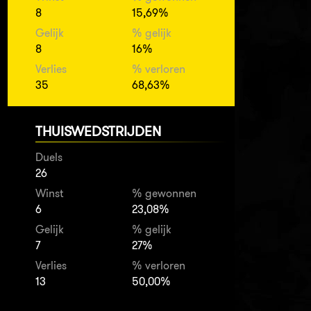
8
15,69%
Gelijk
% gelijk
8
16%
Verlies
% verloren
35
68,63%
THUISWEDSTRIJDEN
Duels
26
Winst
% gewonnen
6
23,08%
Gelijk
% gelijk
7
27%
Verlies
% verloren
13
50,00%