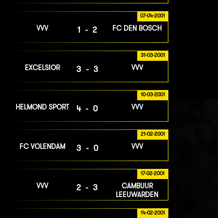
07-04-2001
VVV
FC DEN BOSCH
1-2
31-03-2001
EXCELSIOR
VVV
3-3
10-03-2001
HELMOND SPORT
VVV
4-0
21-02-2001
FC VOLENDAM
VVV
3-0
17-02-2001
VVV
CAMBUUR
2-3
LEEUWARDEN
14-02-2001