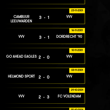
23-11-2001
CAMBUUR
VVV
3-1
LEEUWARDEN
16-11-2001
VVV
DORDRECHT '90
3-1
10-11-2001
GO AHEAD EAGLES
VVV
2-0
03-11-2001
HELMOND SPORT
VVV
2-0
29-10-2001
VVV
FC VOLENDAM
2-3
25-10-2001