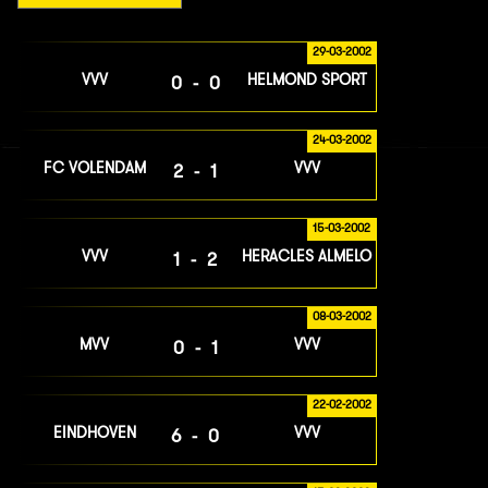
29-03-2002
VVV
HELMOND SPORT
0-0
24-03-2002
FC VOLENDAM
VVV
2-1
15-03-2002
VVV
HERACLES ALMELO
1-2
08-03-2002
MVV
VVV
0-1
22-02-2002
EINDHOVEN
VVV
6-0