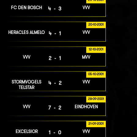
FC DEN BOSCH
VVV
4-3
20-10-2001
HERACLES ALMELO
VVV
4-1
12-10-2001
VVV
MVV
2-1
05-10-2001
STORMVOGELS
VVV
4-2
TELSTAR
28-09-2001
VVV
EINDHOVEN
7-2
21-09-2001
EXCELSIOR
VVV
1-0