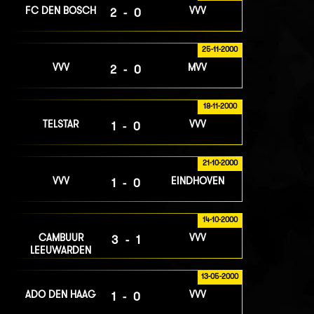
FC DEN BOSCH
VVV
2-0
25-11-2000
VVV
MVV
2-0
18-11-2000
TELSTAR
VVV
1-0
21-10-2000
VVV
EINDHOVEN
1-0
14-10-2000
CAMBUUR
VVV
3-1
LEEUWARDEN
13-05-2000
ADO DEN HAAG
VVV
1-0