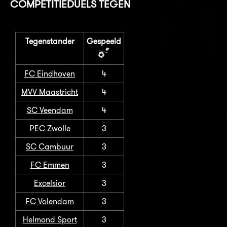
COMPETITIEDUELS TEGEN
Tegenstander
Gespeeld
FC Eindhoven
4
MVV Maastricht
4
SC Veendam
4
PEC Zwolle
3
SC Cambuur
3
FC Emmen
3
Excelsior
3
FC Volendam
3
Helmond Sport
3