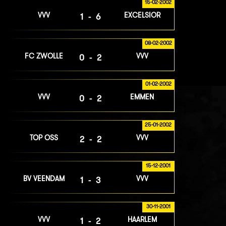
15-02-2002
VVV
EXCELSIOR
1-6
08-02-2002
FC ZWOLLE
VVV
0-2
01-02-2002
VVV
EMMEN
0-2
25-01-2002
TOP OSS
VVV
2-2
15-12-2001
BV VEENDAM
VVV
1-3
30-11-2001
VVV
HAARLEM
1-2