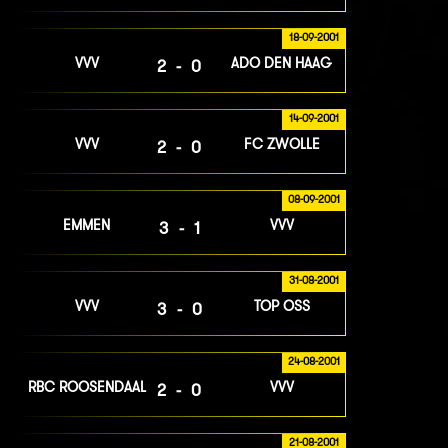
18-09-2001
VVV
ADO DEN HAAG
2-0
14-09-2001
VVV
FC ZWOLLE
2-0
08-09-2001
EMMEN
VVV
3-1
31-08-2001
VVV
TOP OSS
3-0
24-08-2001
RBC ROOSENDAAL
VVV
2-0
21-08-2001