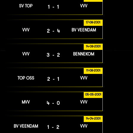
SV TOP
VVV
1-1
17-08-2001
VVV
BV VEENDAM
2-4
14-08-2001
VVV
BENNEKOM
3-2
11-08-2001
TOP OSS
VVV
2-1
05-05-2001
MVV
VVV
4-0
14-04-2001
BV VEENDAM
VVV
1-2