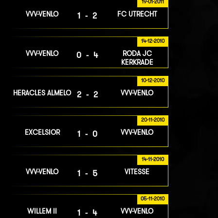
19-01-2011
VVV-VENLO
FC UTRECHT
1-2
14-12-2010
VVV-VENLO
RODA JC
0-4
KERKRADE
10-12-2010
HERACLES ALMELO
VVV-VENLO
2-2
20-11-2010
EXCELSIOR
VVV-VENLO
1-0
14-11-2010
VVV-VENLO
VITESSE
1-5
05-11-2010
WILLEM II
VVV-VENLO
1-4