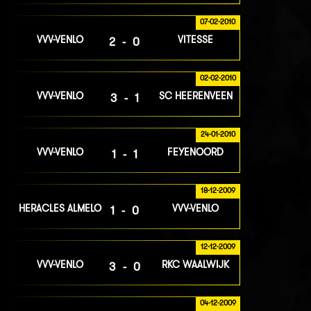
07-02-2010
VVV-VENLO
VITESSE
2-0
02-02-2010
VVV-VENLO
SC HEERENVEEN
3-1
24-01-2010
VVV-VENLO
FEYENOORD
1-1
18-12-2009
HERACLES ALMELO
VVV-VENLO
1-0
12-12-2009
VVV-VENLO
RKC WAALWIJK
3-0
04-12-2009