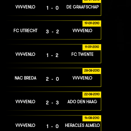
VVV-VENLO
DE GRAAFSCHAP
1-0
19-09-2010
FC UTRECHT
VVV-VENLO
3-2
11-09-2010
VVV-VENLO
FC TWENTE
1-2
28-08-2010
NAC BREDA
VVV-VENLO
2-0
22-08-2010
VVV-VENLO
ADO DEN HAAG
2-3
14-08-2010
VVV-VENLO
HERACLES ALMELO
1-0