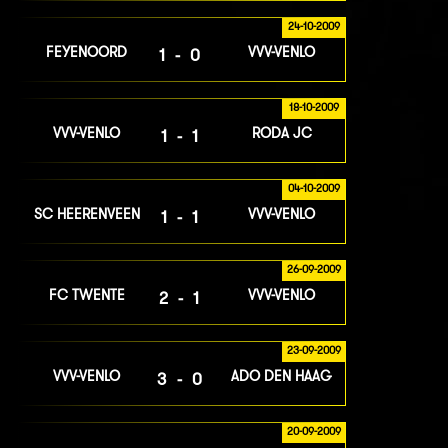
24-10-2009
FEYENOORD
VVV-VENLO
1-0
18-10-2009
VVV-VENLO
RODA JC
1-1
04-10-2009
SC HEERENVEEN
VVV-VENLO
1-1
26-09-2009
FC TWENTE
VVV-VENLO
2-1
23-09-2009
VVV-VENLO
ADO DEN HAAG
3-0
20-09-2009