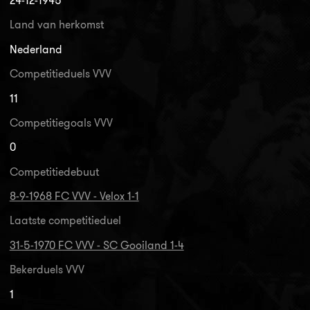
24-12-1945
Land van herkomst
Nederland
Competitieduels VVV
11
Competitiegoals VVV
0
Competitiedebuut
8-9-1968 FC VVV - Velox 1-1
Laatste competitieduel
31-5-1970 FC VVV - SC Gooiland 1-4
Bekerduels VVV
1