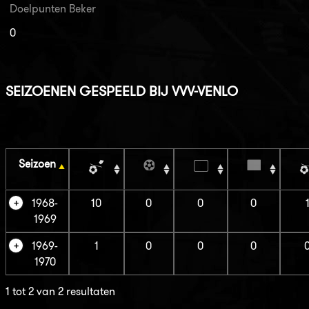
Doelpunten Beker
0
SEIZOENEN GESPEELD BIJ VVV-VENLO
Seizoen
1968-
10
0
0
0
1969
1969-
1
0
0
0
1970
1 tot 2 van 2 resultaten