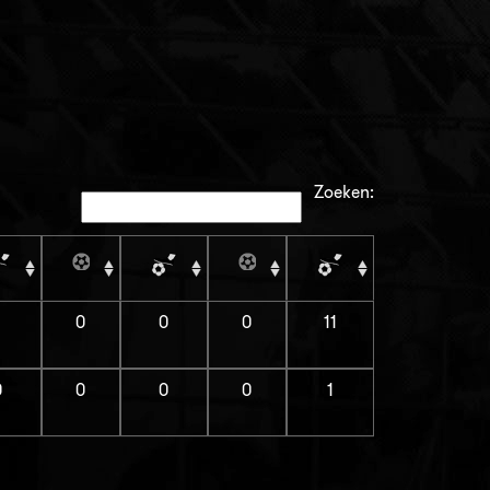
Zoeken:
1
0
0
0
11
0
0
0
0
1