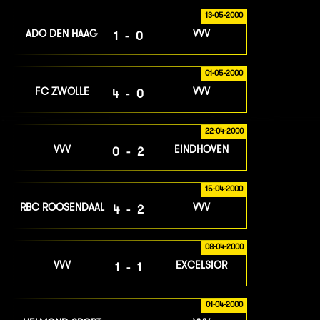
13-05-2000
ADO DEN HAAG
VVV
1-0
01-05-2000
FC ZWOLLE
VVV
4-0
22-04-2000
VVV
EINDHOVEN
0-2
15-04-2000
RBC ROOSENDAAL
VVV
4-2
08-04-2000
VVV
EXCELSIOR
1-1
01-04-2000