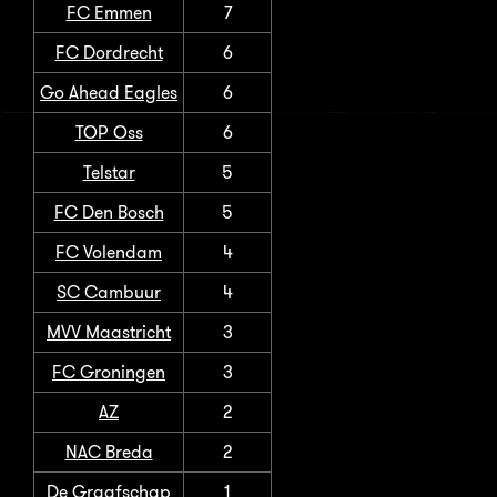
FC Emmen
7
FC Dordrecht
6
Go Ahead Eagles
6
TOP Oss
6
Telstar
5
FC Den Bosch
5
FC Volendam
4
SC Cambuur
4
MVV Maastricht
3
FC Groningen
3
AZ
2
NAC Breda
2
De Graafschap
1