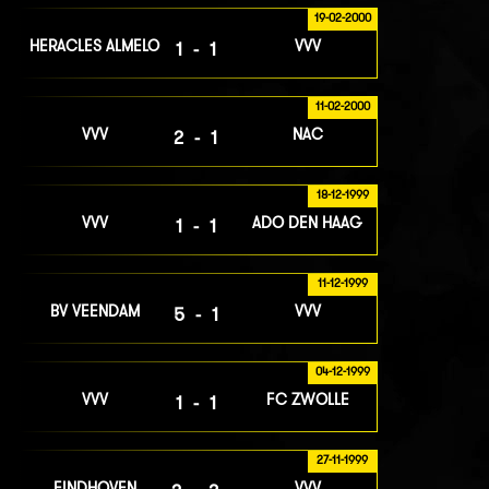
19-02-2000
HERACLES ALMELO
VVV
1-1
11-02-2000
VVV
NAC
2-1
18-12-1999
VVV
ADO DEN HAAG
1-1
11-12-1999
BV VEENDAM
VVV
5-1
04-12-1999
VVV
FC ZWOLLE
1-1
27-11-1999
EINDHOVEN
VVV