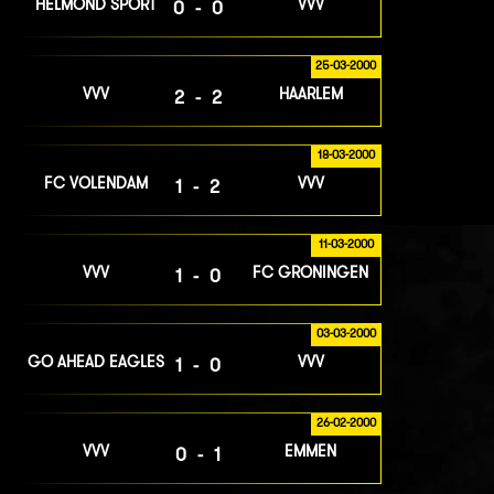
HELMOND SPORT
VVV
0-0
25-03-2000
VVV
HAARLEM
2-2
18-03-2000
FC VOLENDAM
VVV
1-2
11-03-2000
VVV
FC GRONINGEN
1-0
03-03-2000
GO AHEAD EAGLES
VVV
1-0
26-02-2000
VVV
EMMEN
0-1