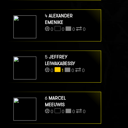
4
ALEXANDER
EMENIKE
0
0
0
0
5
JEFFREY
LEIWAKABESSY
0
1
0
0
6
MARCEL
MEEUWIS
0
0
0
0