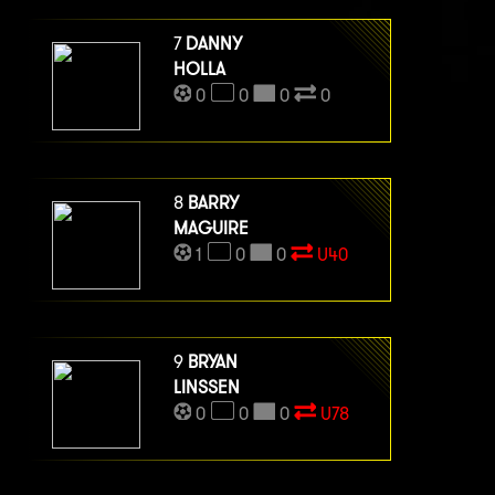
7
DANNY
HOLLA
0
0
0
0
8
BARRY
MAGUIRE
1
0
0
U40
9
BRYAN
LINSSEN
0
0
0
U78