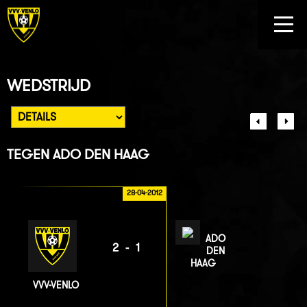
WEDSTRIJD
TEGEN
ADO DEN HAAG
28-04-2012
ADO
2-1
DEN
HAAG
VVV-VENLO