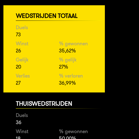
WEDSTRIJDEN TOTAAL
Duels
73
Winst
% gewonnen
26
35,62%
Gelijk
% gelijk
20
27%
Verlies
% verloren
27
36,99%
THUISWEDSTRIJDEN
Duels
36
Winst
% gewonnen
18
50,00%