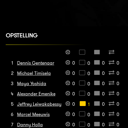
OPSTELLING
1
Dennis Gentenaar
0
0
0
0
2
Michael Timisela
0
0
0
0
3
Maya Yoshida
0
0
0
0
4
Alexander Emenike
0
0
0
0
5
Jeffrey Leiwakabessy
0
0
0
1
6
Marcel Meeuwis
0
0
0
0
7
Danny Holla
0
0
0
0