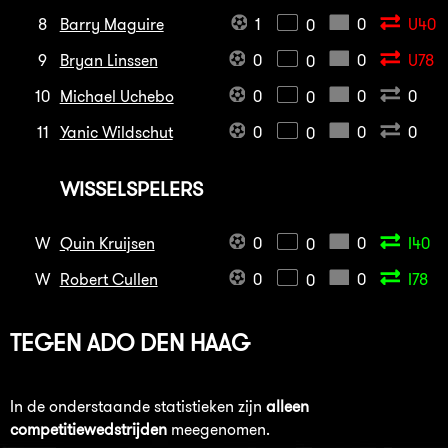
8
Barry Maguire
1
0
U40
0
9
Bryan Linssen
0
0
U78
0
10
Michael Uchebo
0
0
0
0
11
Yanic Wildschut
0
0
0
0
WISSELSPELERS
W
Quin Kruijsen
0
0
I40
0
W
Robert Cullen
0
0
I78
0
TEGEN
ADO DEN HAAG
In de onderstaande statistieken zijn
alleen
competitiewedstrijden
meegenomen.