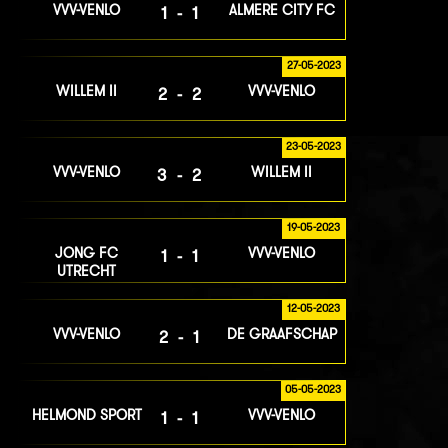
VVV-VENLO
ALMERE CITY FC
1-1
27-05-2023
WILLEM II
VVV-VENLO
2-2
23-05-2023
VVV-VENLO
WILLEM II
3-2
19-05-2023
JONG FC
VVV-VENLO
1-1
UTRECHT
12-05-2023
VVV-VENLO
DE GRAAFSCHAP
2-1
05-05-2023
HELMOND SPORT
VVV-VENLO
1-1