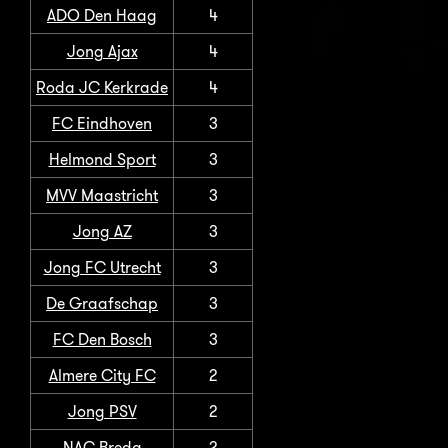
ADO Den Haag
4
Jong Ajax
4
Roda JC Kerkrade
4
FC Eindhoven
3
Helmond Sport
3
MVV Maastricht
3
Jong AZ
3
Jong FC Utrecht
3
De Graafschap
3
FC Den Bosch
3
Almere City FC
2
Jong PSV
2
NAC Breda
2