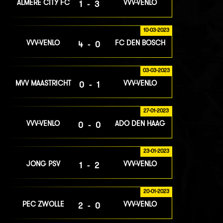
ALMERE CITY FC
VVV-VENLO
1-3
10-03-2023
VVV-VENLO
FC DEN BOSCH
4-0
03-03-2023
MVV MAASTRICHT
VVV-VENLO
0-1
27-01-2023
VVV-VENLO
ADO DEN HAAG
0-0
23-01-2023
JONG PSV
VVV-VENLO
1-2
20-01-2023
PEC ZWOLLE
VVV-VENLO
2-0