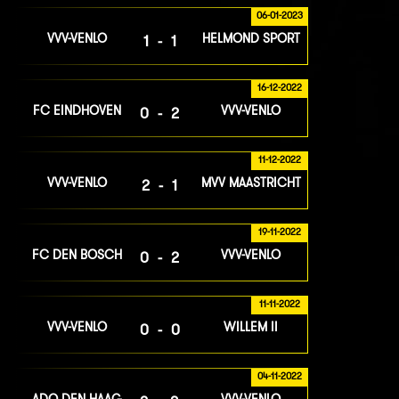
06-01-2023
VVV-VENLO
HELMOND SPORT
1-1
16-12-2022
FC EINDHOVEN
VVV-VENLO
0-2
11-12-2022
VVV-VENLO
MVV MAASTRICHT
2-1
19-11-2022
FC DEN BOSCH
VVV-VENLO
0-2
11-11-2022
VVV-VENLO
WILLEM II
0-0
04-11-2022