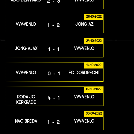
ADO DEN HAAG
VVV-VENLO
2-3
28-10-2022
VVV-VENLO
JONG AZ
1-2
24-10-2022
JONG AJAX
VVV-VENLO
1-1
14-10-2022
VVV-VENLO
FC DORDRECHT
0-1
07-10-2022
RODA JC
VVV-VENLO
4-1
KERKRADE
30-09-2022
NAC BREDA
VVV-VENLO
1-2