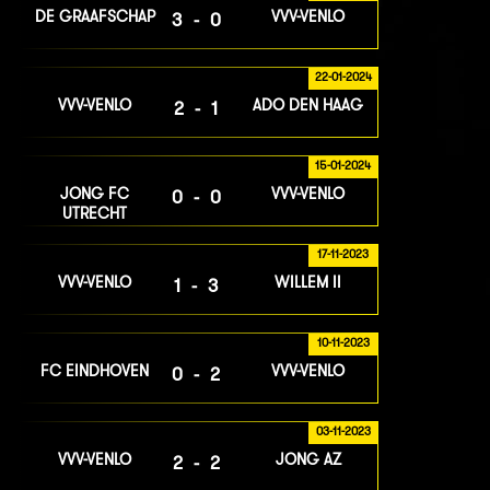
DE GRAAFSCHAP
VVV-VENLO
3-0
22-01-2024
VVV-VENLO
ADO DEN HAAG
2-1
15-01-2024
JONG FC
VVV-VENLO
0-0
UTRECHT
17-11-2023
VVV-VENLO
WILLEM II
1-3
10-11-2023
FC EINDHOVEN
VVV-VENLO
0-2
03-11-2023
VVV-VENLO
JONG AZ
2-2