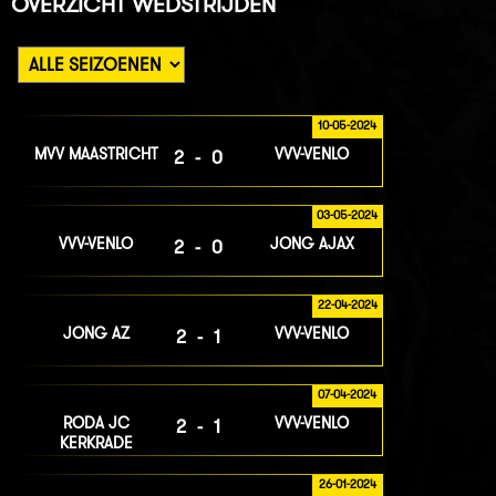
OVERZICHT WEDSTRIJDEN
10-05-2024
MVV MAASTRICHT
VVV-VENLO
2-0
03-05-2024
VVV-VENLO
JONG AJAX
2-0
22-04-2024
JONG AZ
VVV-VENLO
2-1
07-04-2024
RODA JC
VVV-VENLO
2-1
KERKRADE
26-01-2024