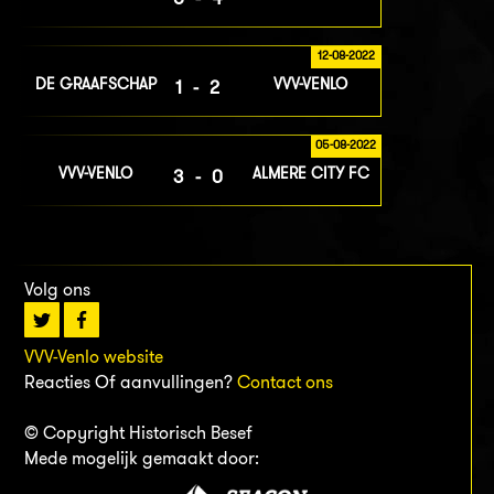
12-08-2022
DE GRAAFSCHAP
VVV-VENLO
1-2
05-08-2022
VVV-VENLO
ALMERE CITY FC
3-0
Volg ons
VVV-Venlo website
Reacties Of aanvullingen?
Contact ons
© Copyright Historisch Besef
Mede mogelijk gemaakt door: