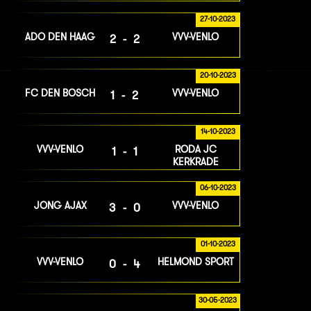
27-10-2023
ADO DEN HAAG
VVV-VENLO
2-2
20-10-2023
FC DEN BOSCH
VVV-VENLO
1-2
14-10-2023
VVV-VENLO
RODA JC
1-1
KERKRADE
06-10-2023
JONG AJAX
VVV-VENLO
3-0
01-10-2023
VVV-VENLO
HELMOND SPORT
0-4
30-05-2023