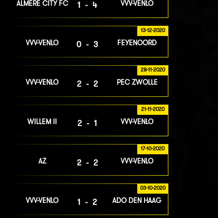
ALMERE CITY FC
VVV-VENLO
1-4
13-12-2020
VVV-VENLO
FEYENOORD
0-3
28-11-2020
VVV-VENLO
PEC ZWOLLE
2-2
21-11-2020
WILLEM II
VVV-VENLO
2-1
17-10-2020
AZ
VVV-VENLO
2-2
03-10-2020
VVV-VENLO
ADO DEN HAAG
1-2