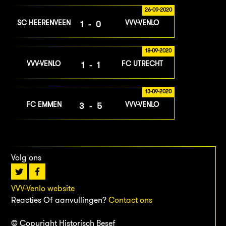
26-09-2020
SC HEERENVEEN
VVV-VENLO
1-0
18-09-2020
VVV-VENLO
FC UTRECHT
1-1
13-09-2020
FC EMMEN
VVV-VENLO
3-5
Volg ons
VVV-Venlo website
Reacties Of aanvullingen?
Contact ons
© Copyright Historisch Besef