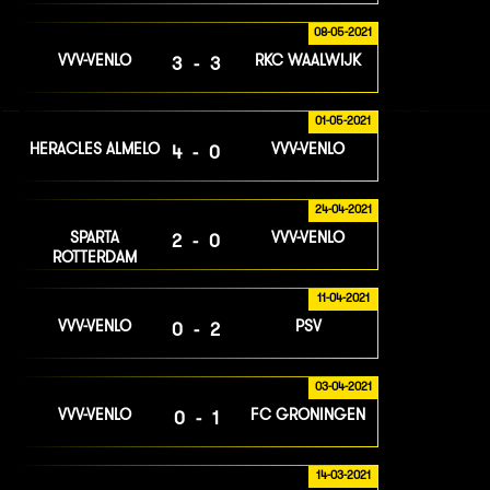
08-05-2021
VVV-VENLO
RKC WAALWIJK
3-3
01-05-2021
HERACLES ALMELO
VVV-VENLO
4-0
24-04-2021
SPARTA
VVV-VENLO
2-0
ROTTERDAM
11-04-2021
VVV-VENLO
PSV
0-2
03-04-2021
VVV-VENLO
FC GRONINGEN
0-1
14-03-2021