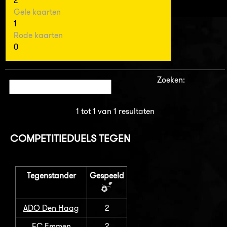
2
Gele kaarten
1
Rode kaarten
0
Zoeken:
1 tot 1 van 1 resultaten
COMPETITIEDUELS TEGEN
Tegenstander
Gespeeld
ADO Den Haag
2
FC Emmen
2