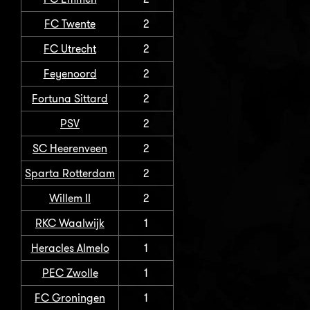
FC Twente
2
FC Utrecht
2
Feyenoord
2
Fortuna Sittard
2
PSV
2
SC Heerenveen
2
Sparta Rotterdam
2
Willem II
2
RKC Waalwijk
1
Heracles Almelo
1
PEC Zwolle
1
FC Groningen
1