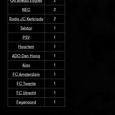
Go Ahead Eagles
2
NEC
2
Roda JC Kerkrade
2
Telstar
1
PSV
1
Haarlem
1
ADO Den Haag
1
Ajax
1
FC Amsterdam
1
FC Twente
1
FC Utrecht
1
Feyenoord
1