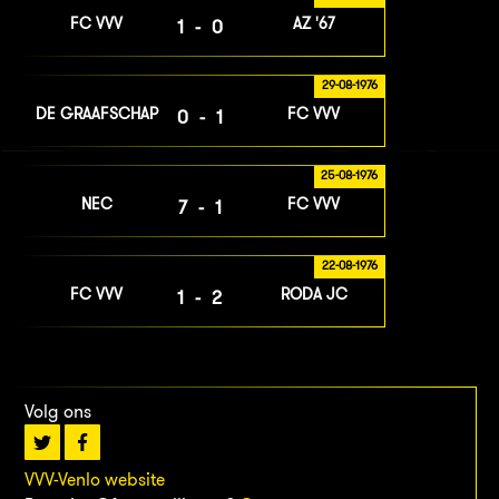
FC VVV
AZ '67
1-0
29-08-1976
DE GRAAFSCHAP
FC VVV
0-1
25-08-1976
NEC
FC VVV
7-1
22-08-1976
FC VVV
RODA JC
1-2
Volg ons
VVV-Venlo website