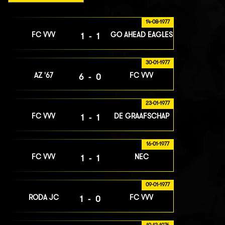
14-08-1977
FC VVV
GO AHEAD EAGLES
1-1
30-01-1977
AZ '67
FC VVV
6-0
23-01-1977
FC VVV
DE GRAAFSCHAP
1-1
16-01-1977
FC VVV
NEC
1-1
09-01-1977
RODA JC
FC VVV
1-0