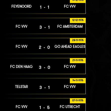
19-12-1976
FEYENOORD
FC VVV
1-1
12-12-1976
FC VVV
FC AMSTERDAM
3-1
28-11-1976
FC VVV
GO AHEAD EAGLES
2-0
21-11-1976
FC DEN HAAG
FC VVV
3-0
14-11-1976
TELSTAR
FC VVV
3-1
07-11-1976
FC VVV
FC UTRECHT
1-5