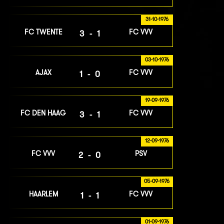
31-10-1976
FC TWENTE
FC VVV
3-1
03-10-1976
AJAX
FC VVV
1-0
19-09-1976
FC DEN HAAG
FC VVV
3-1
12-09-1976
FC VVV
PSV
2-0
05-09-1976
HAARLEM
FC VVV
1-1
01-09-1976