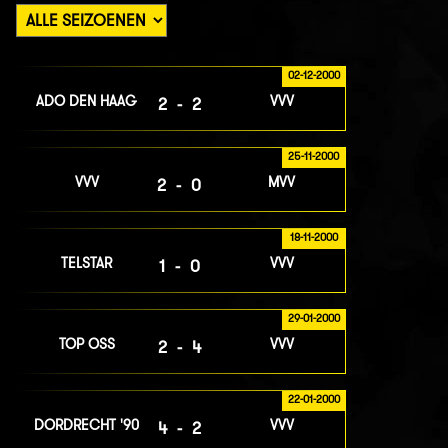
02-12-2000
ADO DEN HAAG
VVV
2-2
25-11-2000
VVV
MVV
2-0
18-11-2000
TELSTAR
VVV
1-0
29-01-2000
TOP OSS
VVV
2-4
22-01-2000
DORDRECHT '90
VVV
4-2