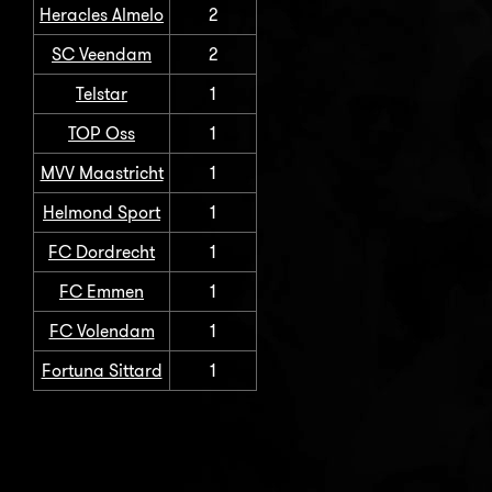
Heracles Almelo
2
SC Veendam
2
Telstar
1
TOP Oss
1
MVV Maastricht
1
Helmond Sport
1
FC Dordrecht
1
FC Emmen
1
FC Volendam
1
Fortuna Sittard
1