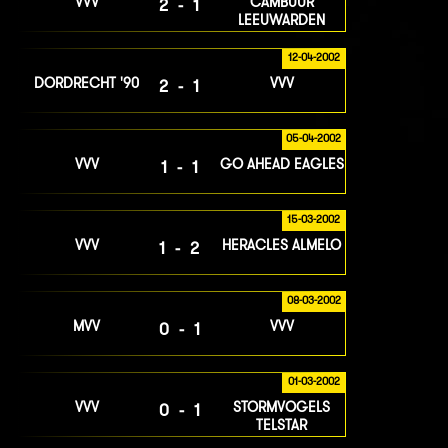
VVV
CAMBUUR
2-1
LEEUWARDEN
12-04-2002
DORDRECHT '90
VVV
2-1
05-04-2002
VVV
GO AHEAD EAGLES
1-1
15-03-2002
VVV
HERACLES ALMELO
1-2
08-03-2002
MVV
VVV
0-1
01-03-2002
VVV
STORMVOGELS
0-1
TELSTAR