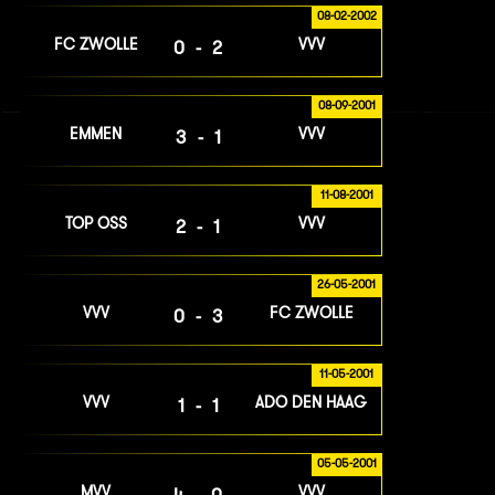
08-02-2002
FC ZWOLLE
VVV
0-2
08-09-2001
EMMEN
VVV
3-1
11-08-2001
TOP OSS
VVV
2-1
26-05-2001
VVV
FC ZWOLLE
0-3
11-05-2001
VVV
ADO DEN HAAG
1-1
05-05-2001
MVV
VVV