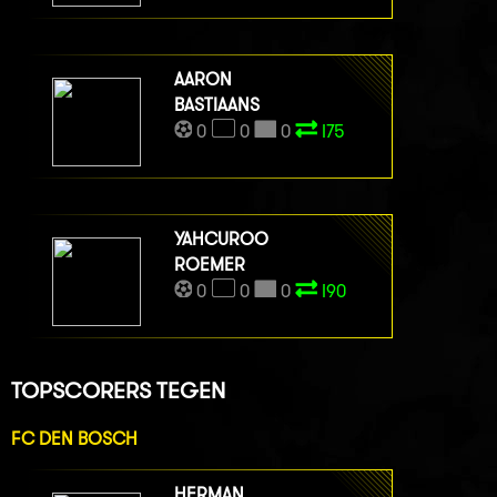
AARON
BASTIAANS
0
0
0
I75
YAHCUROO
ROEMER
0
0
0
I90
TOPSCORERS TEGEN
FC DEN BOSCH
HERMAN