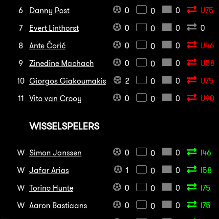
6
Danny Post
0
0
U75
0
7
Evert Linthorst
0
0
0
0
8
Ante Ćorić
0
0
U46
0
9
Zinedine Machach
0
0
U58
0
10
Giorgos Giakoumakis
2
0
U75
0
11
Vito van Crooy
0
0
U90
0
WISSELSPELERS
W
Simon Janssen
0
0
I46
0
W
Jafar Arias
1
0
I58
0
W
Torino Hunte
0
0
I75
0
W
Aaron Bastiaans
0
0
I75
0