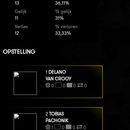
13
36,11%
Gelijk
% gelijk
11
31%
Verlies
% verloren
12
33,33%
OPSTELLING
1
DELANO
VAN CROOY
0
0
0
0
2
TOBIAS
PACHONIK
1
0
0
0