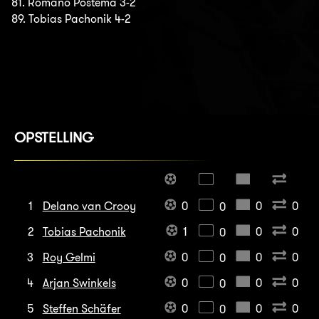
81. Romano Postema 3-2
89. Tobias Pachonik 4-2
OPSTELLING
1
Delano van Crooy
0
0
0
0
2
Tobias Pachonik
1
0
0
0
3
Roy Gelmi
0
0
0
0
4
Arjan Swinkels
0
0
0
0
5
Steffen Schäfer
0
0
0
0