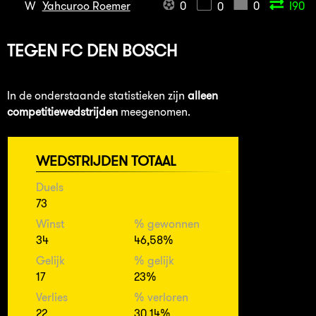
W
Yahcuroo Roemer
0
0
I90
0
TEGEN
FC DEN BOSCH
In de onderstaande statistieken zijn
alleen
competitiewedstrijden
meegenomen.
WEDSTRIJDEN TOTAAL
Duels
73
Winst
% gewonnen
34
46,58%
Gelijk
% gelijk
17
23%
Verlies
% verloren
22
30,14%