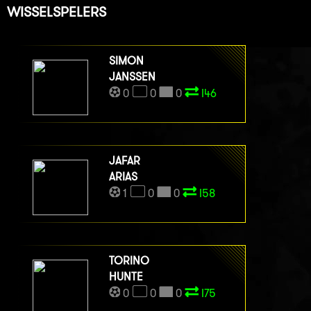
WISSELSPELERS
SIMON
JANSSEN
0
0
0
I46
JAFAR
ARIAS
1
0
0
I58
TORINO
HUNTE
0
0
0
I75