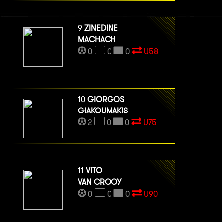
9
ZINEDINE
MACHACH
0
0
0
U58
10
GIORGOS
GIAKOUMAKIS
2
0
0
U75
11
VITO
VAN CROOY
0
0
0
U90