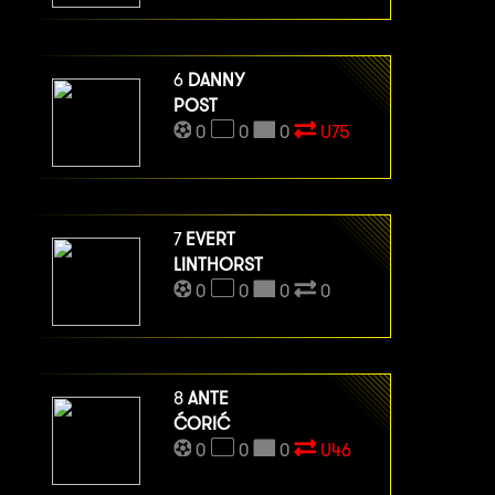
6
DANNY
POST
0
0
0
U75
7
EVERT
LINTHORST
0
0
0
0
8
ANTE
ĆORIĆ
0
0
0
U46