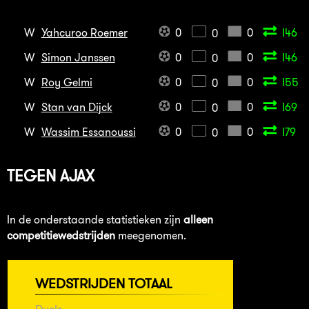
W
Yahcuroo Roemer
0
0
I46
0
W
Simon Janssen
0
0
I46
0
W
Roy Gelmi
0
0
I55
0
W
Stan van Dijck
0
0
I69
0
W
Wassim Essanoussi
0
0
I79
0
TEGEN
AJAX
In de onderstaande statistieken zijn
alleen
competitiewedstrijden
meegenomen.
WEDSTRIJDEN TOTAAL