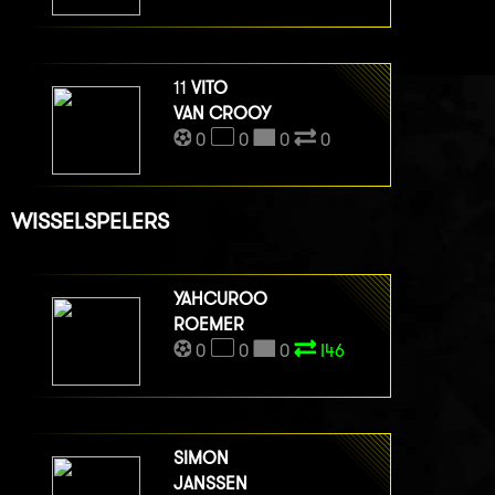
11
VITO
VAN CROOY
0
0
0
0
WISSELSPELERS
YAHCUROO
ROEMER
0
0
0
I46
SIMON
JANSSEN