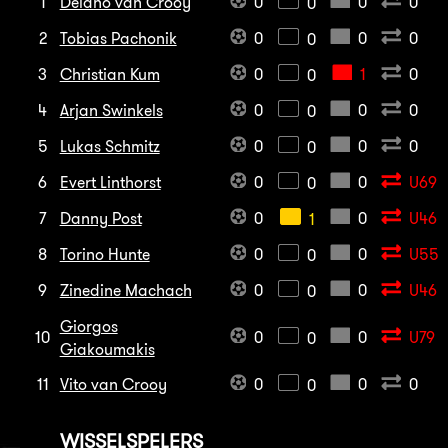
1
Delano van Crooy
0
0
0
0
2
Tobias Pachonik
0
0
0
0
3
Christian Kum
0
1
0
0
4
Arjan Swinkels
0
0
0
0
5
Lukas Schmitz
0
0
0
0
6
Evert Linthorst
0
0
U69
0
7
Danny Post
0
0
U46
1
8
Torino Hunte
0
0
U55
0
9
Zinedine Machach
0
0
U46
0
Giorgos
10
0
0
U79
0
Giakoumakis
11
Vito van Crooy
0
0
0
0
WISSELSPELERS