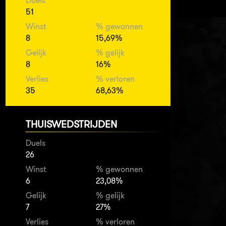
Duels
51
Winst
% gewonnen
8
15,69%
Gelijk
% gelijk
8
16%
Verlies
% verloren
35
68,63%
THUISWEDSTRIJDEN
Duels
26
Winst
% gewonnen
6
23,08%
Gelijk
% gelijk
7
27%
Verlies
% verloren