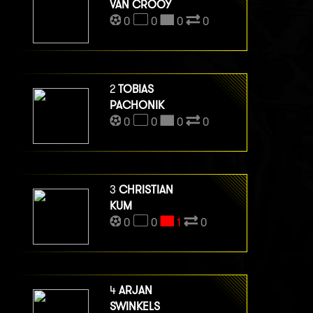
VAN CROOY
0
0
0
0
2
TOBIAS
PACHONIK
0
0
0
0
3
CHRISTIAN
KUM
0
0
1
0
4
ARJAN
SWINKELS