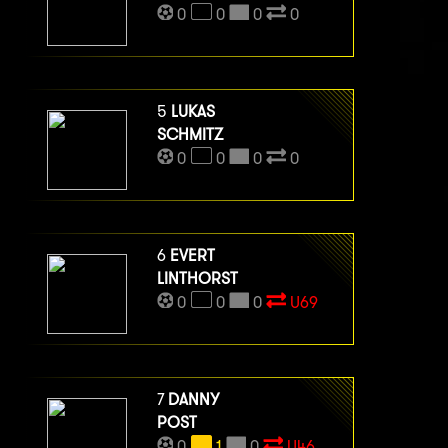
0
0
0
0
5
LUKAS
SCHMITZ
0
0
0
0
6
EVERT
LINTHORST
0
0
0
U69
7
DANNY
POST
0
1
0
U46