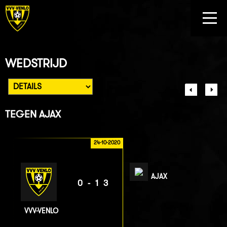
WEDSTRIJD
TEGEN
AJAX
24-10-2020
AJAX
0-13
VVV-VENLO