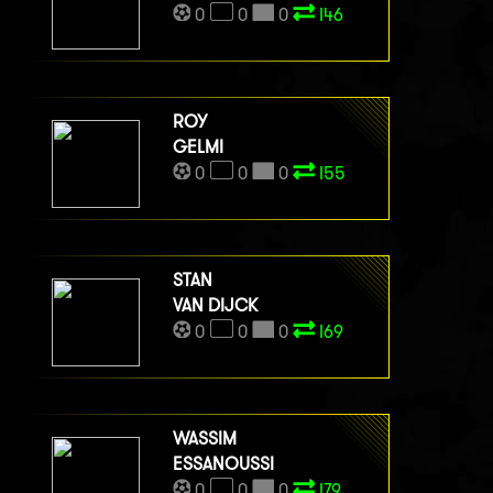
0
0
0
I46
ROY
GELMI
0
0
0
I55
STAN
VAN DIJCK
0
0
0
I69
WASSIM
ESSANOUSSI
0
0
0
I79