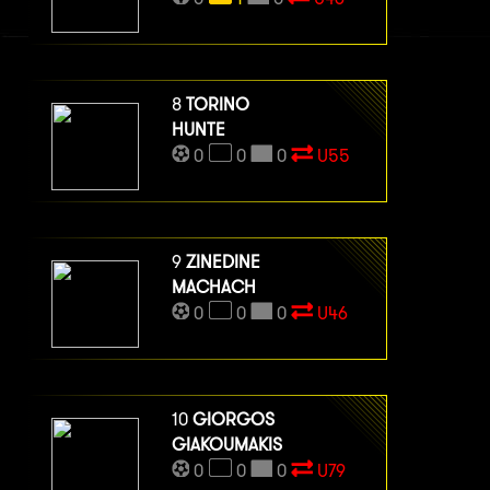
8
TORINO
HUNTE
0
0
0
U55
9
ZINEDINE
MACHACH
0
0
0
U46
10
GIORGOS
GIAKOUMAKIS
0
0
0
U79