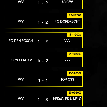
VVV
AGOVV
1-2
22-11-2002
VVV
FC DORDRECHT
1-2
15-11-2002
FC DEN BOSCH
VVV
1-2
04-10-2002
FC VOLENDAM
VVV
4-2
13-09-2002
VVV
TOP OSS
1-1
23-08-2002
VVV
HERACLES ALMELO
1-3