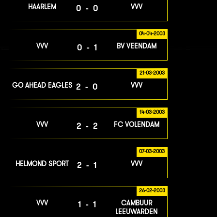
HAARLEM
VVV
0-0
04-04-2003
VVV
BV VEENDAM
0-1
21-03-2003
GO AHEAD EAGLES
VVV
2-0
14-03-2003
VVV
FC VOLENDAM
2-2
07-03-2003
HELMOND SPORT
VVV
2-1
26-02-2003
VVV
CAMBUUR
1-1
LEEUWARDEN