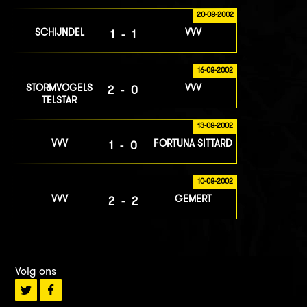
20-08-2002
SCHIJNDEL
VVV
1-1
16-08-2002
STORMVOGELS
VVV
2-0
TELSTAR
13-08-2002
VVV
FORTUNA SITTARD
1-0
10-08-2002
VVV
GEMERT
2-2
Volg ons