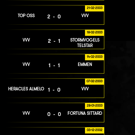
21-02-2003
TOP OSS
VVV
2-0
18-02-2003
VVV
STORMVOGELS
2-1
TELSTAR
14-02-2003
VVV
EMMEN
1-1
07-02-2003
HERACLES ALMELO
VVV
1-0
28-01-2003
VVV
FORTUNA SITTARD
0-0
03-12-2002