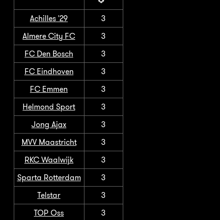
Achilles '29
3
Almere City FC
3
FC Den Bosch
3
FC Eindhoven
3
FC Emmen
3
Helmond Sport
3
Jong Ajax
3
MVV Maastricht
3
RKC Waalwijk
3
Sparta Rotterdam
3
Telstar
3
TOP Oss
3