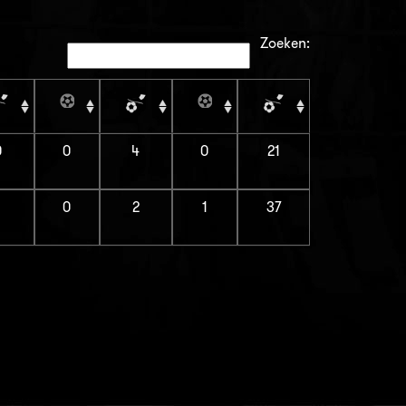
Zoeken:
0
0
4
0
21
1
0
2
1
37