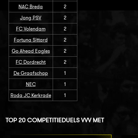
NAC Breda
2
Jong PSV
2
FC Volendam
2
Fortuna Sittard
2
Go Ahead Eagles
2
FC Dordrecht
2
De Graafschap
1
NEC
1
Roda JC Kerkrade
1
TOP 20 COMPETITIEDUELS VVV MET