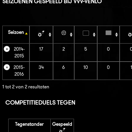
SEIZOENEN GESPEELD BIJ VVV-VENLO
Seizoen
2014-
17
2
5
0
2015
2015-
34
6
10
0
2016
1 tot 2 van 2 resultaten
COMPETITIEDUELS TEGEN
Tegenstander
Gespeeld