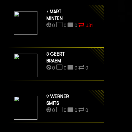
7
MART
MINTEN
0
0
0
U31
8
GEERT
BRAEM
0
0
0
0
9
WERNER
SMITS
0
0
0
0