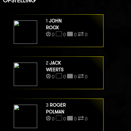
OPSTELLING
1
JOHN
ROOX
0
0
0
0
2
JACK
WEERTS
0
0
0
0
3
ROGER
POLMAN
0
0
0
0