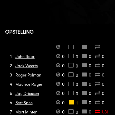
OPSTELLING
1
John Roox
0
0
0
0
2
Jack Weerts
0
0
0
0
3
Roger Polman
0
0
0
0
4
Maurice Rayer
0
0
0
0
5
Jay Driessen
0
0
0
0
6
Bert Spee
0
0
0
1
7
Mart Minten
0
0
U31
0