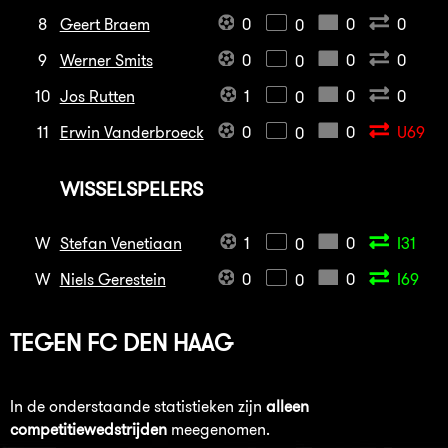
8
Geert Braem
0
0
0
0
9
Werner Smits
0
0
0
0
10
Jos Rutten
1
0
0
0
11
Erwin Vanderbroeck
0
0
U69
0
WISSELSPELERS
W
Stefan Venetiaan
1
0
I31
0
W
Niels Gerestein
0
0
I69
0
TEGEN
FC DEN HAAG
In de onderstaande statistieken zijn
alleen
competitiewedstrijden
meegenomen.