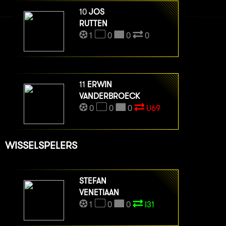
10
JOS
RUTTEN
1
0
0
0
11
ERWIN
VANDERBROECK
0
0
0
U69
WISSELSPELERS
STEFAN
VENETIAAN
1
0
0
I31