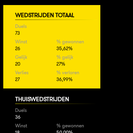
WEDSTRIJDEN TOTAAL
Duels
73
Winst
% gewonnen
26
35,62%
Gelijk
% gelijk
20
27%
Verlies
% verloren
27
36,99%
THUISWEDSTRIJDEN
Duels
36
Winst
% gewonnen
18
50,00%