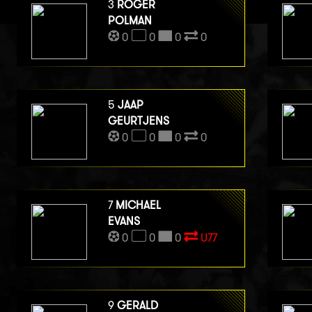
3
ROGER
POLMAN
0
0
0
0
5
JAAP
GEURTJENS
0
0
0
0
7
MICHAEL
EVANS
0
0
0
U77
9
GERALD