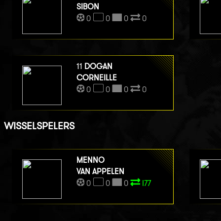
SIBON
0
0
0
0
11
DOGAN
CORNEILLE
0
0
0
0
WISSELSPELERS
MENNO
VAN APPELEN
0
0
0
I77