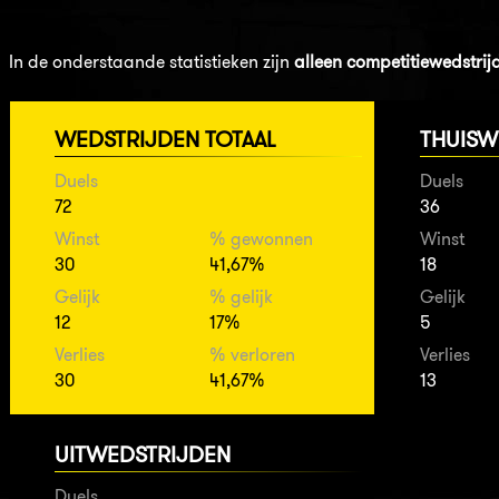
In de onderstaande statistieken zijn
alleen competitiewedstrij
WEDSTRIJDEN TOTAAL
THUISW
Duels
Duels
72
36
Winst
% gewonnen
Winst
30
41,67%
18
Gelijk
% gelijk
Gelijk
12
17%
5
Verlies
% verloren
Verlies
30
41,67%
13
UITWEDSTRIJDEN
Duels