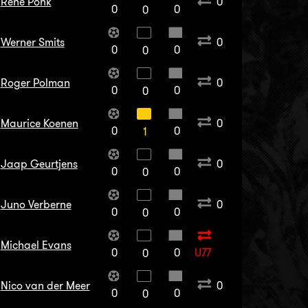
René Ponk
0
0
0
0
Werner Smits
0
0
0
0
Roger Polman
0
0
0
0
Maurice Koenen
0
0
0
1
Jaap Geurtjens
0
0
0
0
Juno Verberne
0
0
0
0
Michael Evans
0
0
U77
0
Nico van der Meer
0
0
0
0