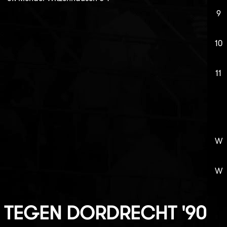
9
10
11
W
W
TEGEN
DORDRECHT '90