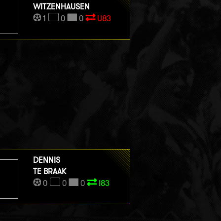
WITZENHAUSEN
1
0
0
U83
DENNIS
TE BRAAK
0
0
0
I83