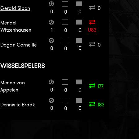
Gerald Sibon
0
0
0
0
Mendel
Witzenhausen
1
0
U83
0
Dogan Corneille
0
0
0
0
WISSELSPELERS
Menno van
I77
Appelen
0
0
0
Dennis te Braak
I83
0
0
0