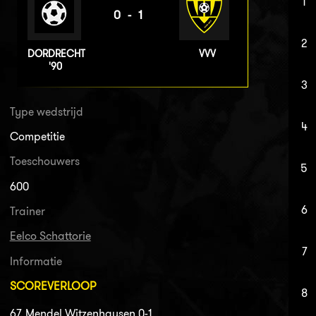
1
0-1
2
DORDRECHT
VVV
'90
3
Type wedstrijd
4
Competitie
Toeschouwers
5
600
6
Trainer
Eelco Schattorie
7
Informatie
SCOREVERLOOP
8
67. Mendel Witzenhausen 0-1