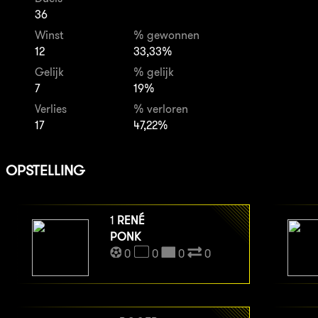
36
Winst
% gewonnen
12
33,33%
Gelijk
% gelijk
7
19%
Verlies
% verloren
17
47,22%
OPSTELLING
1
RENÉ
PONK
0
0
0
0