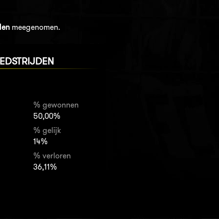
den
meegenomen.
EDSTRIJDEN
% gewonnen
50,00%
% gelijk
14%
% verloren
36,11%