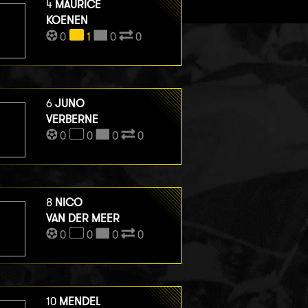
4
MAURICE
KOENEN
0
1
0
0
6
JUNO
VERBERNE
0
0
0
0
8
NICO
VAN DER MEER
0
0
0
0
10
MENDEL