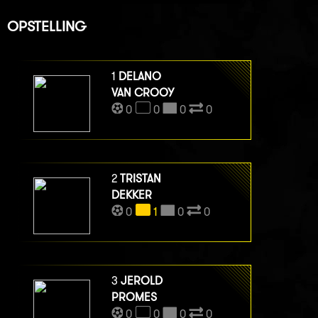
OPSTELLING
1
DELANO
VAN CROOY
0
0
0
0
2
TRISTAN
DEKKER
0
1
0
0
3
JEROLD
PROMES
0
0
0
0