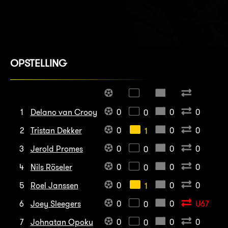
OPSTELLING
1
Delano van Crooy
0
0
0
0
2
Tristan Dekker
0
0
0
1
3
Jerold Promes
0
0
0
0
4
Nils Röseler
0
0
0
0
5
Roel Janssen
0
0
0
1
6
Joey Sleegers
0
0
U67
0
7
Johnatan Opoku
0
0
0
0