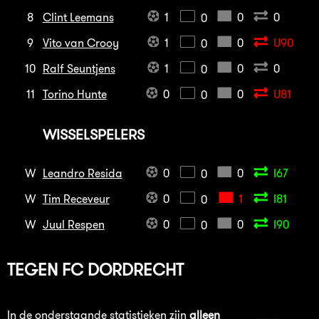
8
Clint Leemans
1
0
0
0
9
Vito van Crooy
1
0
U90
0
10
Ralf Seuntjens
1
0
0
0
11
Torino Hunte
0
0
U81
0
WISSELSPELERS
W
Leandro Resida
0
0
I67
0
W
Tim Receveur
0
1
I81
0
W
Juul Respen
0
0
I90
0
TEGEN
FC DORDRECHT
In de onderstaande statistieken zijn
alleen