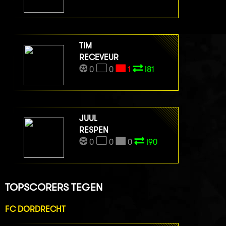
TIM
RECEVEUR
0
0
1
I81
JUUL
RESPEN
0
0
0
I90
TOPSCORERS TEGEN
FC DORDRECHT