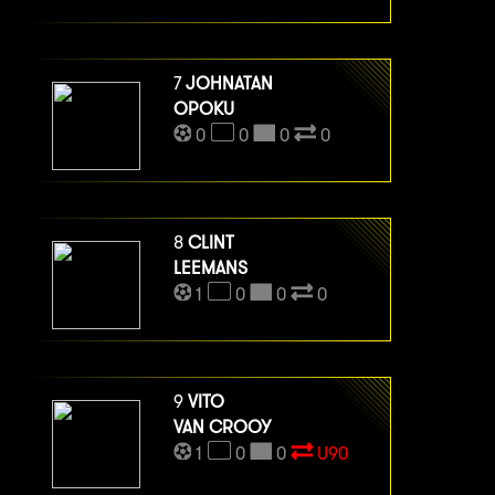
7
JOHNATAN
OPOKU
0
0
0
0
8
CLINT
LEEMANS
1
0
0
0
9
VITO
VAN CROOY
1
0
0
U90