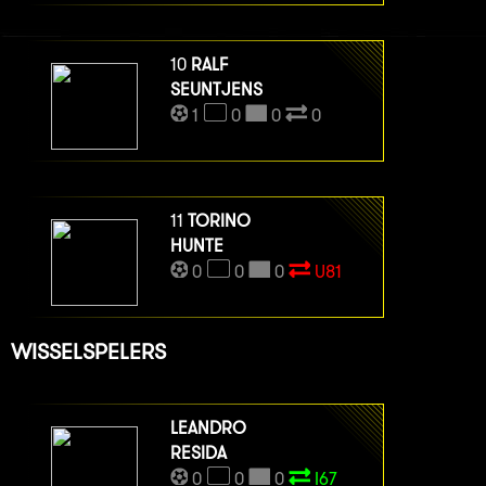
10
RALF
SEUNTJENS
1
0
0
0
11
TORINO
HUNTE
0
0
0
U81
WISSELSPELERS
LEANDRO
RESIDA
0
0
0
I67