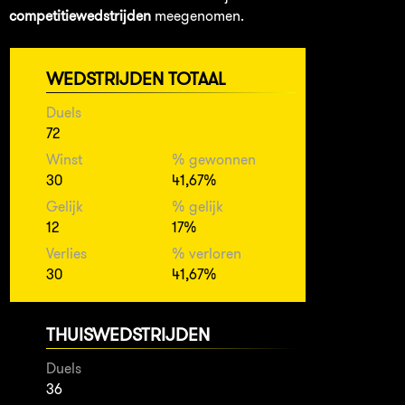
competitiewedstrijden
meegenomen.
WEDSTRIJDEN TOTAAL
Duels
72
Winst
% gewonnen
30
41,67%
Gelijk
% gelijk
12
17%
Verlies
% verloren
30
41,67%
THUISWEDSTRIJDEN
Duels
36