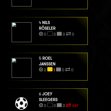
4
NILS
RÖSELER
0
0
0
0
5
ROEL
JANSSEN
0
1
0
0
6
JOEY
SLEEGERS
0
0
0
U67