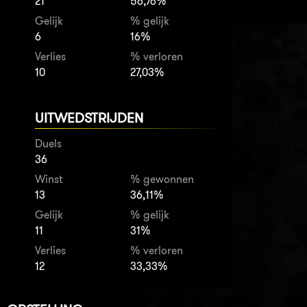
21
56,76%
Gelijk
% gelijk
6
16%
Verlies
% verloren
10
27,03%
UITWEDSTRIJDEN
Duels
36
Winst
% gewonnen
13
36,11%
Gelijk
% gelijk
11
31%
Verlies
% verloren
12
33,33%