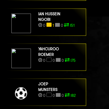
IAN HUSSEIN
NGOBI
0
1
0
I51
YAHCUROO
ROEMER
0
0
0
I75
JOEP
MUNSTERS
0
0
0
I82