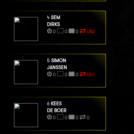
4
SEM
DIRKS
0
0
0
U82
5
SIMON
JANSSEN
0
0
0
U51
6
KEES
DE BOER
0
0
0
0