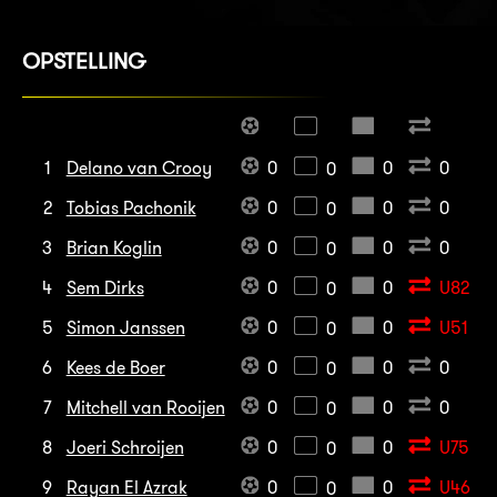
OPSTELLING
1
Delano van Crooy
0
0
0
0
2
Tobias Pachonik
0
0
0
0
3
Brian Koglin
0
0
0
0
4
Sem Dirks
0
0
U82
0
5
Simon Janssen
0
0
U51
0
6
Kees de Boer
0
0
0
0
7
Mitchell van Rooijen
0
0
0
0
8
Joeri Schroijen
0
0
U75
0
9
Rayan El Azrak
0
0
U46
0