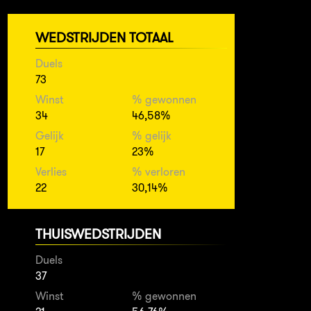
WEDSTRIJDEN TOTAAL
Duels
73
Winst
% gewonnen
34
46,58%
Gelijk
% gelijk
17
23%
Verlies
% verloren
22
30,14%
THUISWEDSTRIJDEN
Duels
37
Winst
% gewonnen