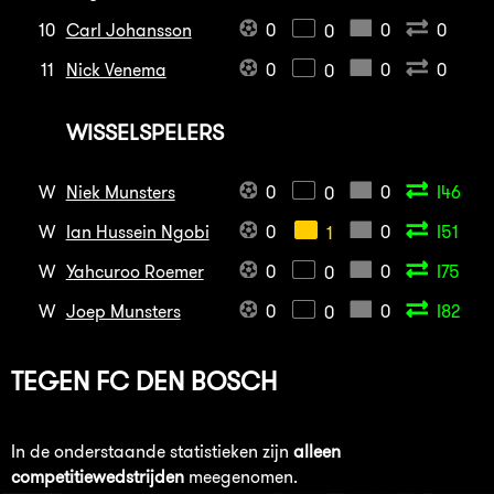
10
Carl Johansson
0
0
0
0
11
Nick Venema
0
0
0
0
WISSELSPELERS
W
Niek Munsters
0
0
I46
0
W
Ian Hussein Ngobi
0
0
I51
1
W
Yahcuroo Roemer
0
0
I75
0
W
Joep Munsters
0
0
I82
0
TEGEN
FC DEN BOSCH
In de onderstaande statistieken zijn
alleen
competitiewedstrijden
meegenomen.