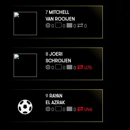
7
MITCHELL
VAN ROOIJEN
0
0
0
0
8
JOERI
SCHROIJEN
0
0
0
U75
9
RAYAN
EL AZRAK
0
0
0
U46