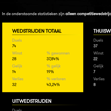
In de onderstaande statistieken zijn
alleen competitiewedstrij
WEDSTRIJDEN TOTAAL
THUISW
Duels
Duels
74
37
Winst
% gewonnen
Winst
28
37,84%
22
Gelijk
% gelijk
Gelijk
14
19%
7
Verlies
% verloren
Verlies
32
43,24%
8
UITWEDSTRIJDEN
Duels