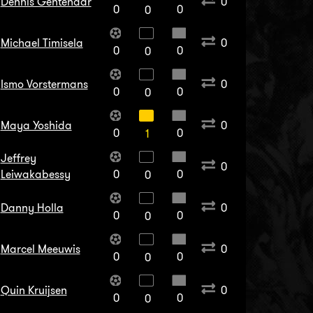
Dennis Gentenaar
0
0
0
0
Michael Timisela
0
0
0
0
Ismo Vorstermans
0
0
0
0
Maya Yoshida
0
0
0
1
Jeffrey
0
Leiwakabessy
0
0
0
Danny Holla
0
0
0
0
Marcel Meeuwis
0
0
0
0
Quin Kruijsen
0
0
0
0