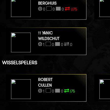
BERGHUIS
0
0
0
U75
11
YANIC
WILDSCHUT
1
0
0
0
WISSELSPELERS
ROBERT
CULLEN
1
0
0
I75