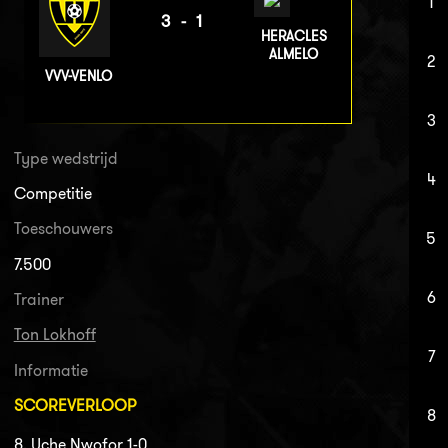
1
3-1
HERACLES
ALMELO
2
VVV-VENLO
3
Type wedstrijd
4
Competitie
Toeschouwers
5
7.500
6
Trainer
Ton Lokhoff
7
Informatie
SCOREVERLOOP
8
8. Uche Nwofor 1-0