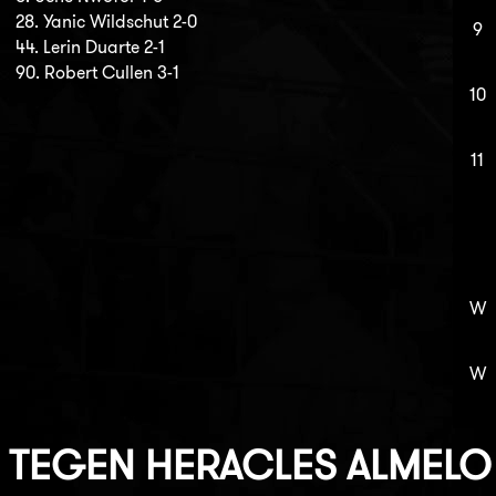
28. Yanic Wildschut 2-0
9
44. Lerin Duarte 2-1
90. Robert Cullen 3-1
10
11
W
W
TEGEN
HERACLES ALMELO