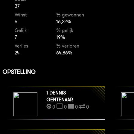
37
Winst
% gewonnen
6
16,22%
Gelijk
% gelijk
7
19%
Verlies
% verloren
24
64,86%
OPSTELLING
1
DENNIS
GENTENAAR
0
0
0
0