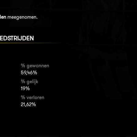
den
meegenomen.
EDSTRIJDEN
% gewonnen
59,46%
% gelijk
19%
% verloren
21,62%