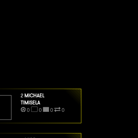
2
MICHAEL
TIMISELA
0
0
0
0