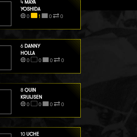
4
MAYA
YOSHIDA
0
1
0
0
6
DANNY
HOLLA
0
0
0
0
8
QUIN
KRUIJSEN
0
0
0
0
10
UCHE