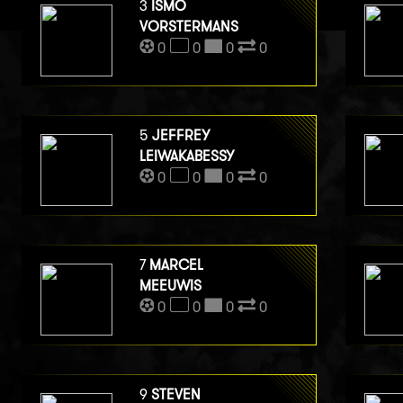
3
ISMO
VORSTERMANS
0
0
0
0
5
JEFFREY
LEIWAKABESSY
0
0
0
0
7
MARCEL
MEEUWIS
0
0
0
0
9
STEVEN