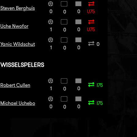
Steven Berghuis
0
0
U75
0
Uche Nwofor
1
0
U75
0
Yanic Wildschut
0
1
0
0
WISSELSPELERS
Robert Cullen
I75
1
0
0
Michael Uchebo
I75
0
0
0