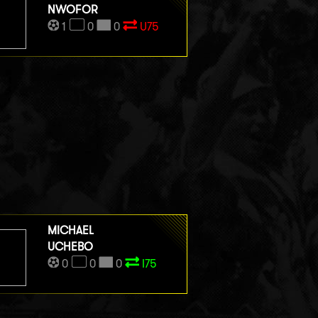
NWOFOR
1
0
0
U75
MICHAEL
UCHEBO
0
0
0
I75