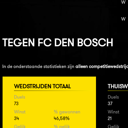
W
W
TEGEN
FC DEN BOSCH
In de onderstaande statistieken zijn
alleen competitiewedstrij
WEDSTRIJDEN TOTAAL
THUISW
Duels
Duels
73
37
Winst
% gewonnen
Winst
34
46,58%
21
Gelijk
% gelijk
Gelijk