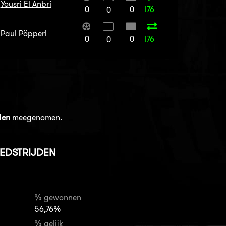
Yousri El Anbri
0
0
I76
0
Paul Pöpperl
0
0
I76
0
den
meegenomen.
EDSTRIJDEN
% gewonnen
56,76%
% gelijk