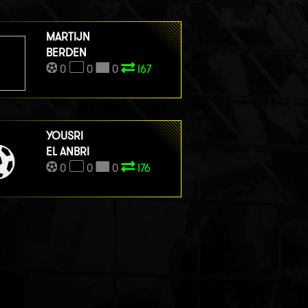
MARTIJN
BERDEN
0
0
0
I67
YOUSRI
EL ANBRI
0
0
0
I76