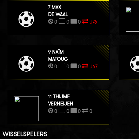
7
MAX
DE WAAL
0
0
0
U76
9
NAÏM
MATOUG
0
0
0
U67
11
THIJME
VERHEIJEN
0
0
0
0
WISSELSPELERS