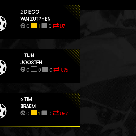
2
DIEGO
VAN ZUTPHEN
0
1
0
U71
4
TIJN
JOOSTEN
0
0
0
U76
6
TIM
BRAEM
0
1
0
U67