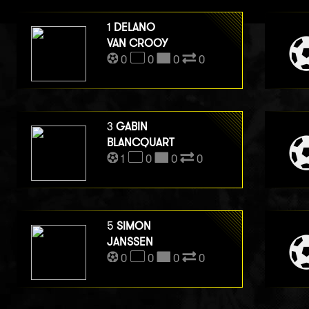
1
DELANO
VAN CROOY
0
0
0
0
3
GABIN
BLANCQUART
1
0
0
0
5
SIMON
JANSSEN
0
0
0
0