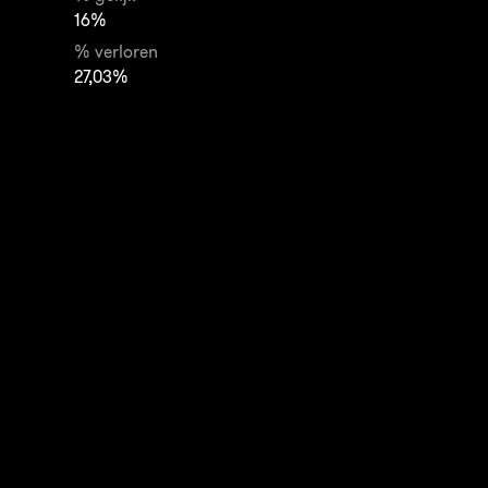
16%
% verloren
27,03%