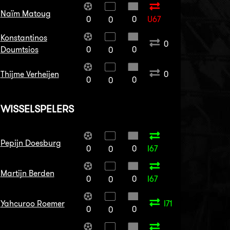
Naïm Matoug
0
0
U67
0
Konstantinos
0
Doumtsios
0
0
0
Thijme Verheijen
0
0
0
0
WISSELSPELERS
Pepijn Doesburg
0
0
I67
0
Martijn Berden
0
0
I67
0
Yahcuroo Roemer
I71
0
0
0