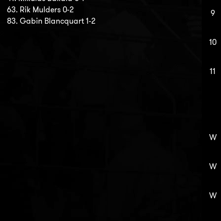
63. Rik Mulders 0-2
9
83. Gabin Blancquart 1-2
10
11
W
W
W