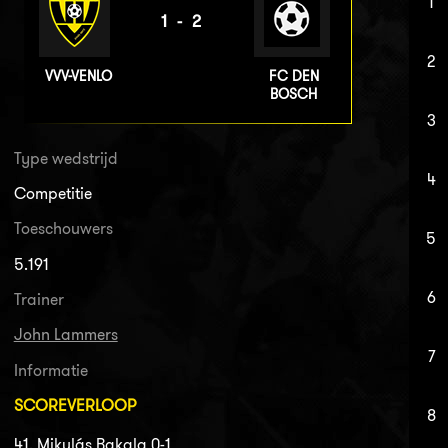
1
1-2
2
VVV-VENLO
FC DEN
BOSCH
3
Type wedstrijd
4
Competitie
Toeschouwers
5
5.191
6
Trainer
John Lammers
7
Informatie
SCOREVERLOOP
8
41. Mikulás Bakala 0-1