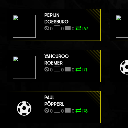
PEPIJN
DOESBURG
0
0
0
I67
YAHCUROO
ROEMER
0
0
0
I71
PAUL
PÖPPERL
0
0
0
I76