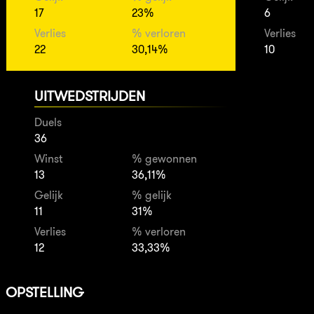
17
23%
6
Verlies
% verloren
Verlies
22
30,14%
10
UITWEDSTRIJDEN
Duels
36
Winst
% gewonnen
13
36,11%
Gelijk
% gelijk
11
31%
Verlies
% verloren
12
33,33%
OPSTELLING